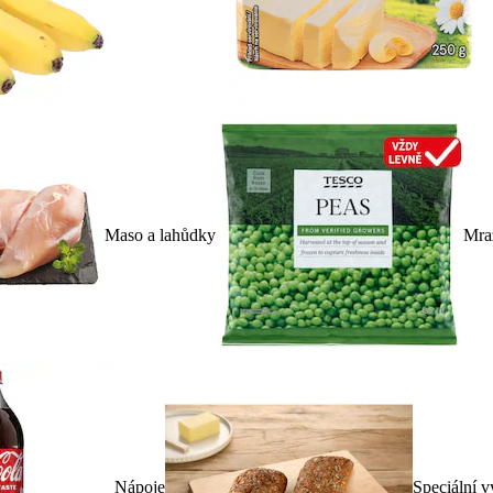
Maso a lahůdky
Mra
Nápoje
Speciální v