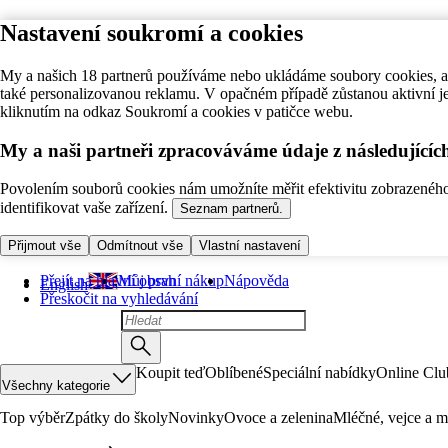
Nastavení soukromí a cookies
My a našich 18 partnerů používáme nebo ukládáme soubory cookies, ab
také personalizovanou reklamu. V opačném případě zůstanou aktivní j
kliknutím na odkaz Soukromí a cookies v patičce webu.
My a naši partneři zpracováváme údaje z následující
Povolením souborů cookies nám umožníte měřit efektivitu zobrazeného o
identifikovat vaše zařízení.
Seznam partnerů.
Přijmout vše
Odmítnout vše
Vlastní nastavení
Přejít na hlavní obsah
Můj první nákup
Nápověda
English
Přeskočit na vyhledávání
Koupit teď
Oblíbené
Speciální nabídky
Online Clu
Všechny kategorie
Top výběr
Zpátky do školy
Novinky
Ovoce a zelenina
Mléčné, vejce a m