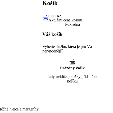
Košík
0,00 Kč
Aktuální cena košíku
0,00 Kč
Aktuální cena košíku
Pokladna
Váš košík
Vyberte službu, která je pro Vás
nejvhodnější
Prázdný košík
Tady uvidíte položky přidané do
košíku
éčné, vejce a margaríny