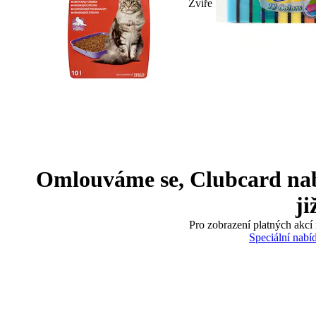
Zvíře
Omlouváme se, Clubcard nabíd
ji
Pro zobrazení platných akcí 
Speciální nabí