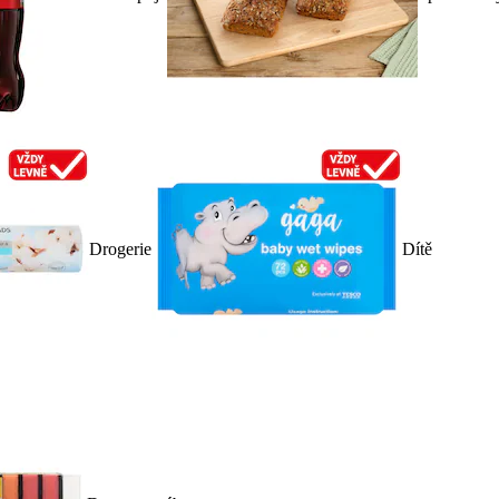
Drogerie
Dítě