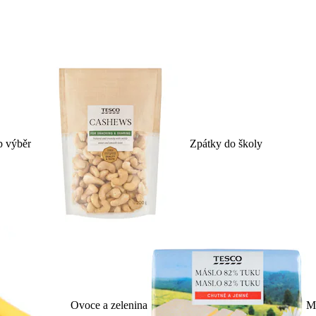
p výběr
Zpátky do školy
Ovoce a zelenina
Ml