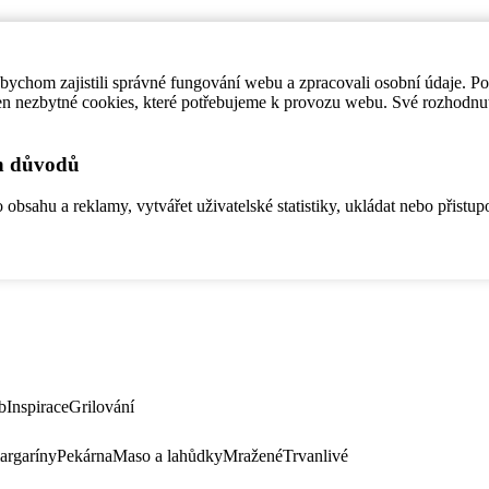
ychom zajistili správné fungování webu a zpracovali osobní údaje. P
en nezbytné cookies, které potřebujeme k provozu webu. Své rozhodnu
ch důvodů
bsahu a reklamy, vytvářet uživatelské statistiky, ukládat nebo přistup
b
Inspirace
Grilování
argaríny
Pekárna
Maso a lahůdky
Mražené
Trvanlivé