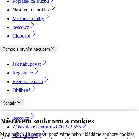
Poplatek za službu
Nastavení Cookies
Možnosti platby
itesco.cz
Clubcard
Pomoc s prvním nákupem
Jak nakupovat
Registrace
Rezervace času
Oblíbené
Kontakt
itesco.cz
Nastavení soukromí a cookies
Zákaznické centrum - 800 222 555
My a našich 18 partnerů používáme nebo ukládáme soubory cookies,
Naše obchody