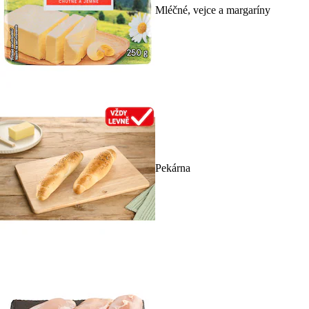
Mléčné, vejce a margaríny
Pekárna