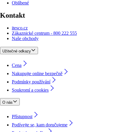
Oblíbené
Kontakt
itesco.cz
Zákaznické centrum - 800 222 555
Naše obchody
Užitečné odkazy
Cena
Nakupujte online bezpečně
Podmínky používání
Soukromí a cookies
O nás
Přístupnost
Podívejte se, kam doručujeme