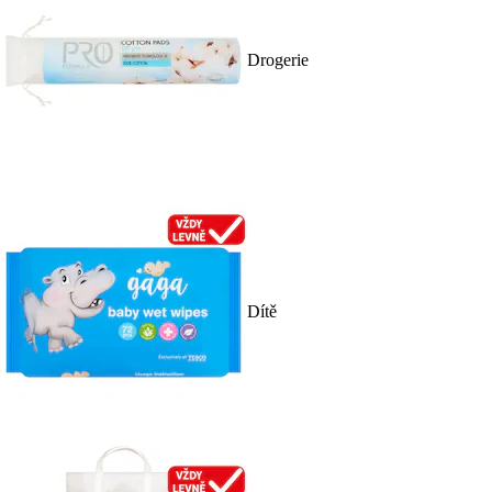
Drogerie
Dítě