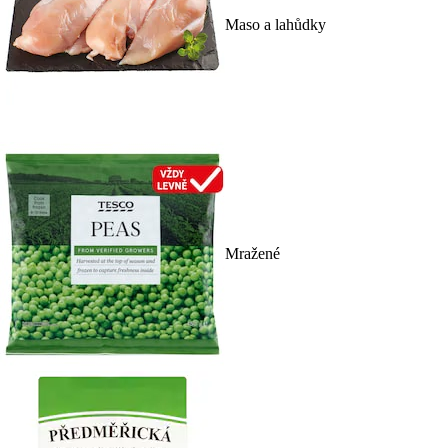
Maso a lahůdky
Mražené