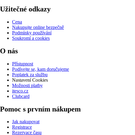
Užitečné odkazy
Cena
Nakupujte online bezpečně
Podmínky používání
Soukromí a cookies
O nás
Přístupnost
Podívejte se, kam doručujeme
Poplatek za službu
Nastavení Cookies
Možnosti platby
itesco.cz
Clubcard
Pomoc s prvním nákupem
Jak nakupovat
Registrace
Rezervace času