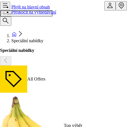
Přejít na hlavní obsah
Přeskočit na vyhledávání
Speciální nabídky
Speciální nabídky
All Offers
Top výběr