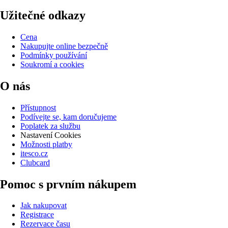
Užitečné odkazy
Cena
Nakupujte online bezpečně
Podmínky používání
Soukromí a cookies
O nás
Přístupnost
Podívejte se, kam doručujeme
Poplatek za službu
Nastavení Cookies
Možnosti platby
itesco.cz
Clubcard
Pomoc s prvním nákupem
Jak nakupovat
Registrace
Rezervace času