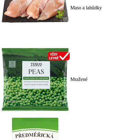
Maso a lahůdky
Mražené