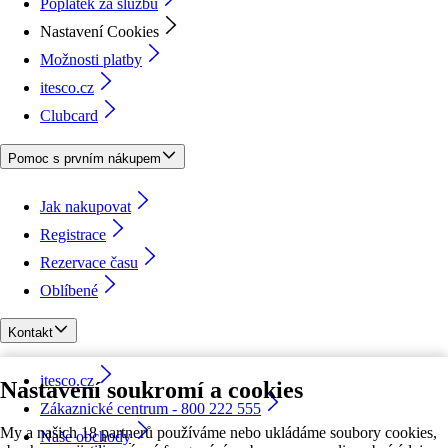
Poplatek za službu
Nastavení Cookies
Možnosti platby
itesco.cz
Clubcard
Pomoc s prvním nákupem
Jak nakupovat
Registrace
Rezervace času
Oblíbené
Kontakt
itesco.cz
Nastavení soukromí a cookies
Zákaznické centrum - 800 222 555
My a našich 18 partnerů používáme nebo ukládáme soubory cookies,
Naše obchody