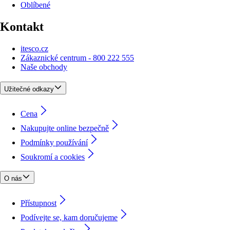
Oblíbené
Kontakt
itesco.cz
Zákaznické centrum - 800 222 555
Naše obchody
Užitečné odkazy
Cena
Nakupujte online bezpečně
Podmínky používání
Soukromí a cookies
O nás
Přístupnost
Podívejte se, kam doručujeme