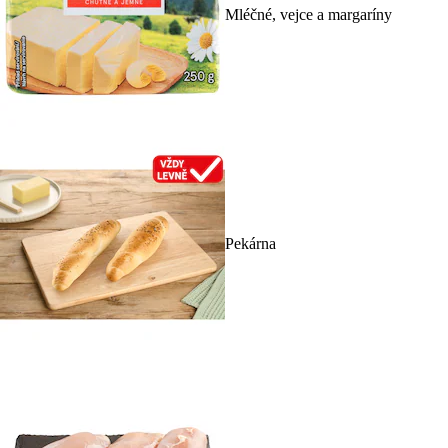
Mléčné, vejce a margaríny
Pekárna