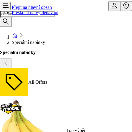
Přejít na hlavní obsah
Přeskočit na vyhledávání
Speciální nabídky
Speciální nabídky
All Offers
Top výběr