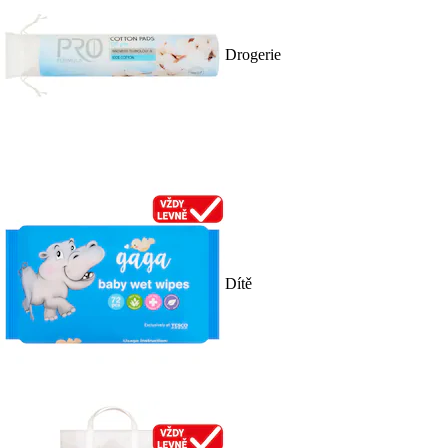
Drogerie
Dítě