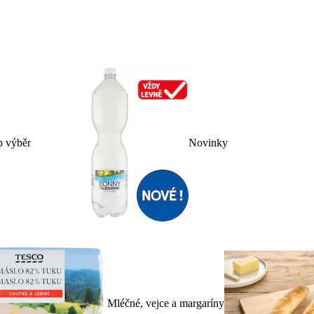
p výběr
Novinky
Mléčné, vejce a margaríny