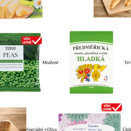
Mražené
Trv
Speciální výživa
Úkli