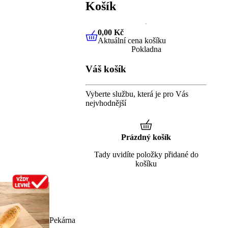
Košík
0,00 Kč
Aktuální cena košíku
0,00 Kč
Aktuální cena košíku
Pokladna
Váš košík
Vyberte službu, která je pro Vás
nejvhodnější
Prázdný košík
Tady uvidíte položky přidané do
košíku
Pekárna