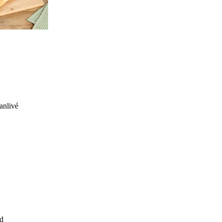
anlivé
d