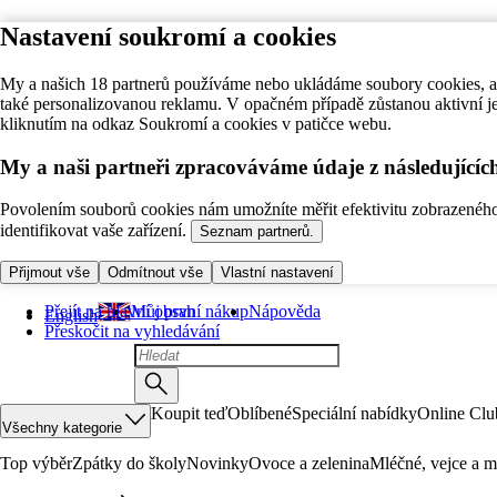
Nastavení soukromí a cookies
My a našich 18 partnerů používáme nebo ukládáme soubory cookies, ab
také personalizovanou reklamu. V opačném případě zůstanou aktivní j
kliknutím na odkaz Soukromí a cookies v patičce webu.
My a naši partneři zpracováváme údaje z následující
Povolením souborů cookies nám umožníte měřit efektivitu zobrazeného o
identifikovat vaše zařízení.
Seznam partnerů.
Přijmout vše
Odmítnout vše
Vlastní nastavení
Přejít na hlavní obsah
Můj první nákup
Nápověda
English
Přeskočit na vyhledávání
Koupit teď
Oblíbené
Speciální nabídky
Online Clu
Všechny kategorie
Top výběr
Zpátky do školy
Novinky
Ovoce a zelenina
Mléčné, vejce a m