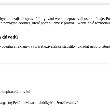
ychom zajistili správné fungování webu a zpracovali osobní údaje. P
en nezbytné cookies, které potřebujeme k provozu webu. Své rozhodnu
ch důvodů
bsahu a reklamy, vytvářet uživatelské statistiky, ukládat nebo přistup
b
Inspirace
Grilování
argaríny
Pekárna
Maso a lahůdky
Mražené
Trvanlivé