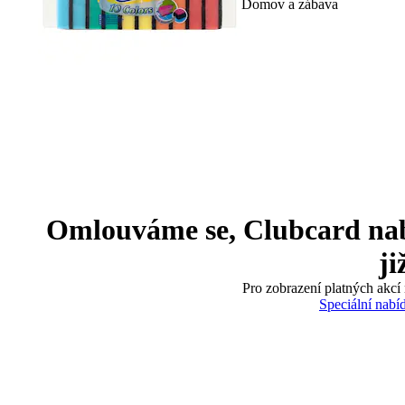
Domov a zábava
Omlouváme se, Clubcard nabíd
ji
Pro zobrazení platných akcí 
Speciální nabí