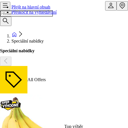
Přejít na hlavní obsah
Přeskočit na vyhledávání
Speciální nabídky
Speciální nabídky
All Offers
Top výběr