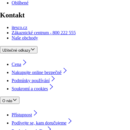
Oblíbené
Kontakt
itesco.cz
Zákaznické centrum - 800 222 555
Naše obchody
Užitečné odkazy
Cena
Nakupujte online bezpečně
Podmínky používání
Soukromí a cookies
O nás
Přístupnost
Podívejte se, kam doručujeme