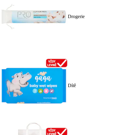
Drogerie
Dítě