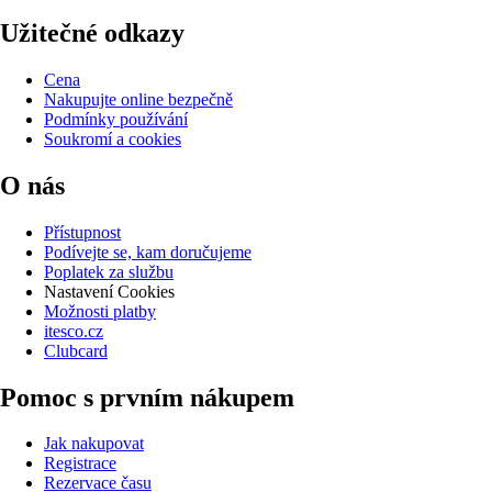
Užitečné odkazy
Cena
Nakupujte online bezpečně
Podmínky používání
Soukromí a cookies
O nás
Přístupnost
Podívejte se, kam doručujeme
Poplatek za službu
Nastavení Cookies
Možnosti platby
itesco.cz
Clubcard
Pomoc s prvním nákupem
Jak nakupovat
Registrace
Rezervace času