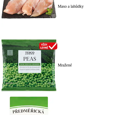
Maso a lahůdky
Mražené