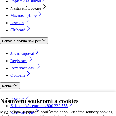
Poplatek za službu
Nastavení Cookies
Možnosti platby
itesco.cz
Clubcard
Pomoc s prvním nákupem
Jak nakupovat
Registrace
Rezervace času
Oblíbené
Kontakt
itesco.cz
Nastavení soukromí a cookies
Zákaznické centrum - 800 222 555
My a našich 18 partnerů používáme nebo ukládáme soubory cookies,
Naše obchody