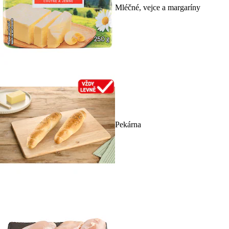
Mléčné, vejce a margaríny
Pekárna