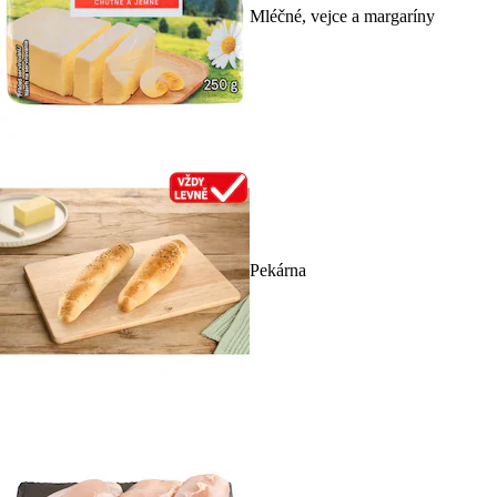
Mléčné, vejce a margaríny
Pekárna