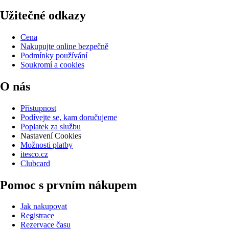
Užitečné odkazy
Cena
Nakupujte online bezpečně
Podmínky používání
Soukromí a cookies
O nás
Přístupnost
Podívejte se, kam doručujeme
Poplatek za službu
Nastavení Cookies
Možnosti platby
itesco.cz
Clubcard
Pomoc s prvním nákupem
Jak nakupovat
Registrace
Rezervace času