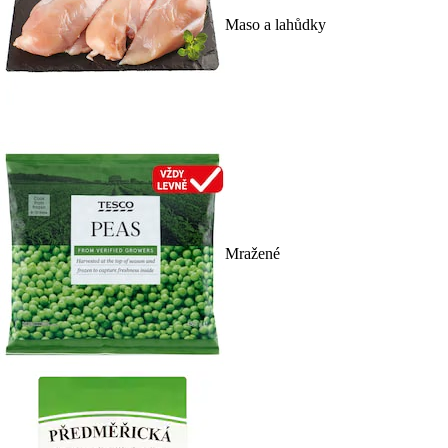
Maso a lahůdky
Mražené