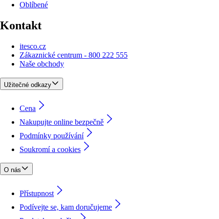
Oblíbené
Kontakt
itesco.cz
Zákaznické centrum - 800 222 555
Naše obchody
Užitečné odkazy
Cena
Nakupujte online bezpečně
Podmínky používání
Soukromí a cookies
O nás
Přístupnost
Podívejte se, kam doručujeme