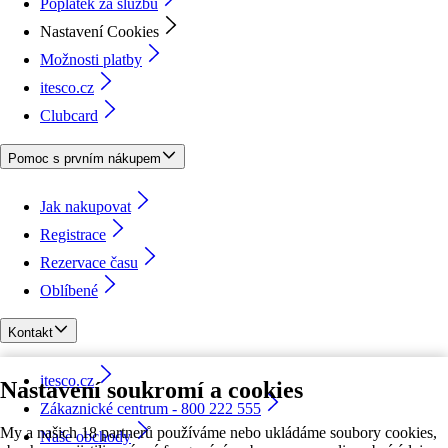
Poplatek za službu
Nastavení Cookies
Možnosti platby
itesco.cz
Clubcard
Pomoc s prvním nákupem
Jak nakupovat
Registrace
Rezervace času
Oblíbené
Kontakt
itesco.cz
Nastavení soukromí a cookies
Zákaznické centrum - 800 222 555
My a našich 18 partnerů používáme nebo ukládáme soubory cookies,
Naše obchody