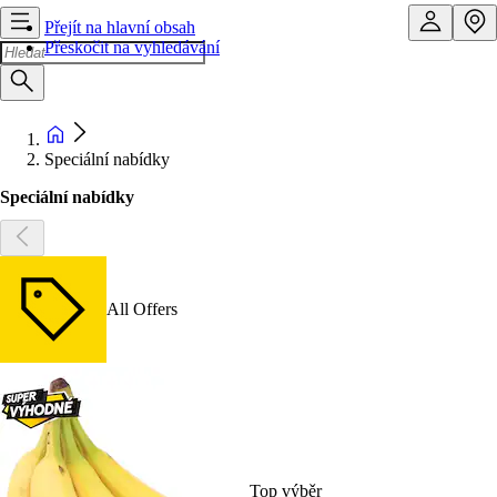
Přejít na hlavní obsah
Přeskočit na vyhledávání
Speciální nabídky
Speciální nabídky
All Offers
Top výběr