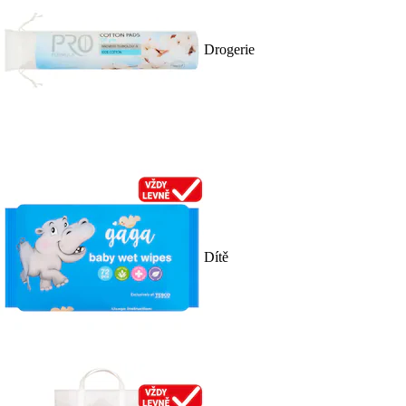
Drogerie
Dítě