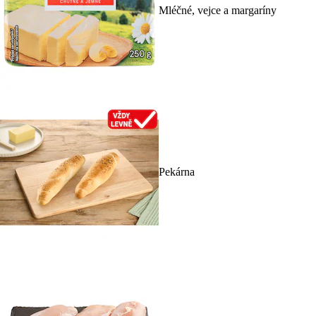
Mléčné, vejce a margaríny
Pekárna