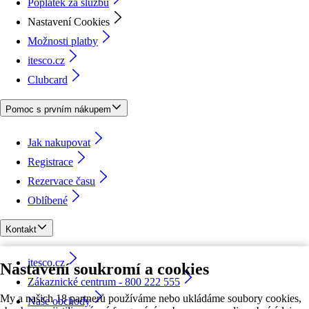
Poplatek za službu
Nastavení Cookies
Možnosti platby
itesco.cz
Clubcard
Pomoc s prvním nákupem
Jak nakupovat
Registrace
Rezervace času
Oblíbené
Kontakt
itesco.cz
Nastavení soukromí a cookies
Zákaznické centrum - 800 222 555
My a našich 18 partnerů používáme nebo ukládáme soubory cookies,
Naše obchody