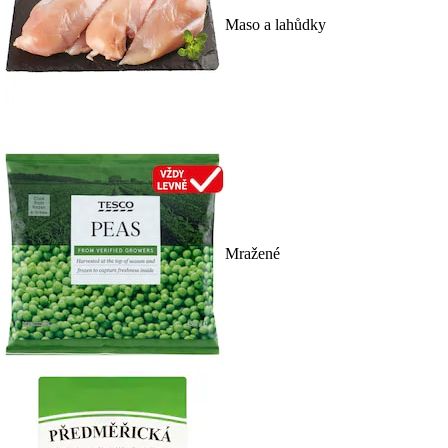
Maso a lahůdky
Mražené