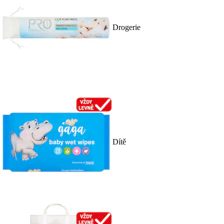
Drogerie
Dítě