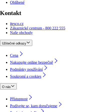
Oblíbené
Kontakt
itesco.cz
Zákaznické centrum - 800 222 555
Naše obchody
Užitečné odkazy
Cena
Nakupujte online bezpečně
Podmínky používání
Soukromí a cookies
O nás
Přístupnost
Podívejte se, kam doručujeme