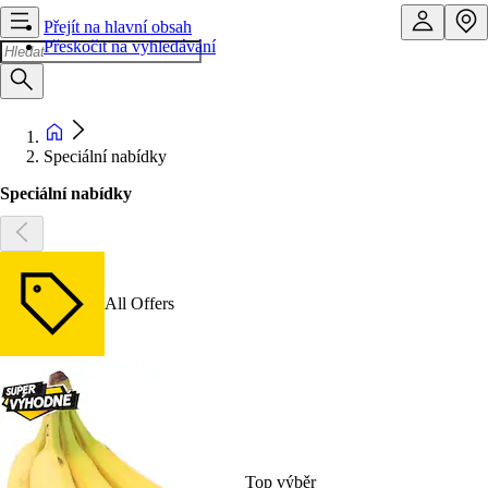
Přejít na hlavní obsah
Přeskočit na vyhledávání
Speciální nabídky
Speciální nabídky
All Offers
Top výběr