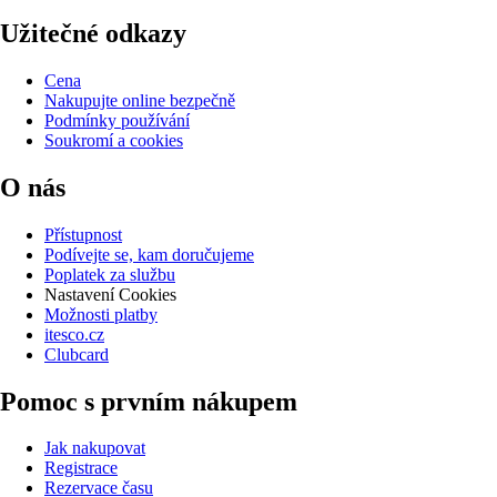
Užitečné odkazy
Cena
Nakupujte online bezpečně
Podmínky používání
Soukromí a cookies
O nás
Přístupnost
Podívejte se, kam doručujeme
Poplatek za službu
Nastavení Cookies
Možnosti platby
itesco.cz
Clubcard
Pomoc s prvním nákupem
Jak nakupovat
Registrace
Rezervace času