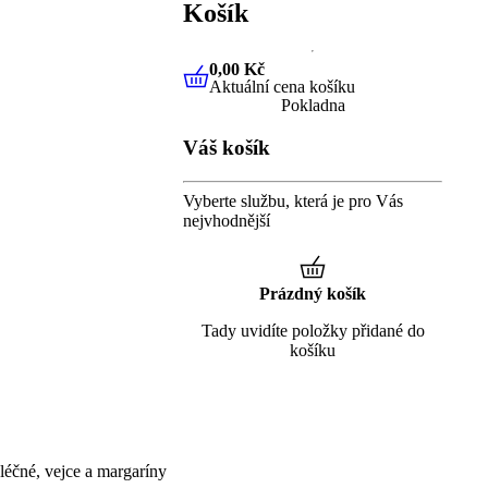
Košík
0,00 Kč
Aktuální cena košíku
0,00 Kč
Aktuální cena košíku
Pokladna
Váš košík
Vyberte službu, která je pro Vás
nejvhodnější
Prázdný košík
Tady uvidíte položky přidané do
košíku
éčné, vejce a margaríny