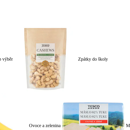
p výběr
Zpátky do školy
Ovoce a zelenina
Ml