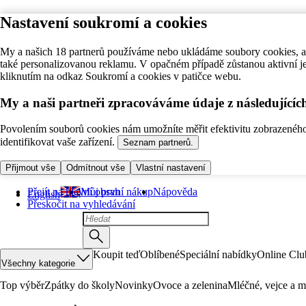
Nastavení soukromí a cookies
My a našich 18 partnerů používáme nebo ukládáme soubory cookies, ab
také personalizovanou reklamu. V opačném případě zůstanou aktivní j
kliknutím na odkaz Soukromí a cookies v patičce webu.
My a naši partneři zpracováváme údaje z následující
Povolením souborů cookies nám umožníte měřit efektivitu zobrazeného o
identifikovat vaše zařízení.
Seznam partnerů.
Přijmout vše
Odmítnout vše
Vlastní nastavení
Přejít na hlavní obsah
Můj první nákup
Nápověda
English
Přeskočit na vyhledávání
Koupit teď
Oblíbené
Speciální nabídky
Online Clu
Všechny kategorie
Top výběr
Zpátky do školy
Novinky
Ovoce a zelenina
Mléčné, vejce a m