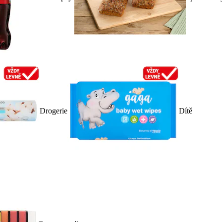
Drogerie
Dítě