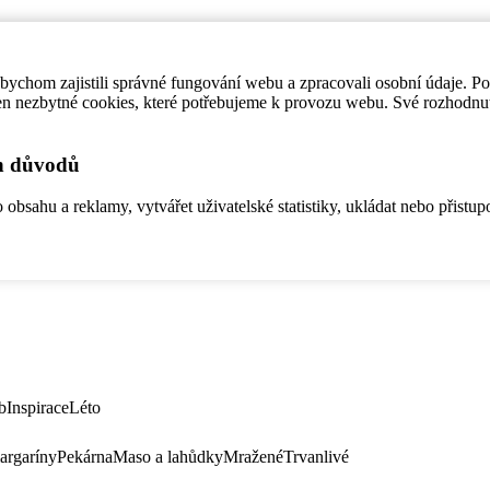
ychom zajistili správné fungování webu a zpracovali osobní údaje. P
en nezbytné cookies, které potřebujeme k provozu webu. Své rozhodnu
ch důvodů
bsahu a reklamy, vytvářet uživatelské statistiky, ukládat nebo přistup
b
Inspirace
Léto
argaríny
Pekárna
Maso a lahůdky
Mražené
Trvanlivé