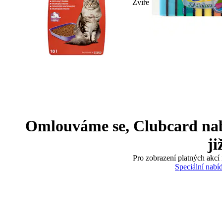
Zvíře
Omlouváme se, Clubcard nabíd
ji
Pro zobrazení platných akcí 
Speciální nabí