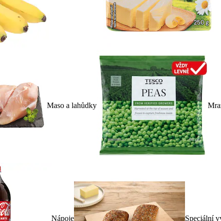
Maso a lahůdky
Mra
Nápoje
Speciální v