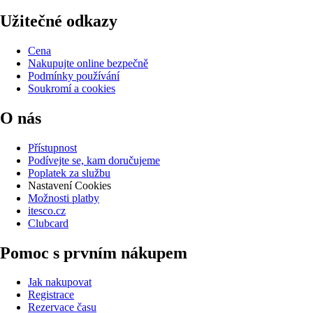
Užitečné odkazy
Cena
Nakupujte online bezpečně
Podmínky používání
Soukromí a cookies
O nás
Přístupnost
Podívejte se, kam doručujeme
Poplatek za službu
Nastavení Cookies
Možnosti platby
itesco.cz
Clubcard
Pomoc s prvním nákupem
Jak nakupovat
Registrace
Rezervace času