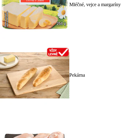
Mléčné, vejce a margaríny
Pekárna