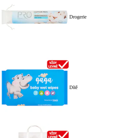
Drogerie
Dítě