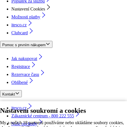
Poplatek za službu
Nastavení Cookies
Možnosti platby
itesco.cz
Clubcard
Pomoc s prvním nákupem
Jak nakupovat
Registrace
Rezervace času
Oblíbené
Kontakt
itesco.cz
Nastavení soukromí a cookies
Zákaznické centrum - 800 222 555
My a našich 18 partnerů používáme nebo ukládáme soubory cookies,
Naše obchody