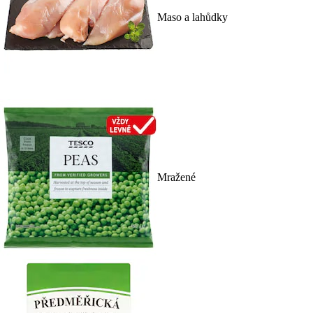
Maso a lahůdky
Mražené