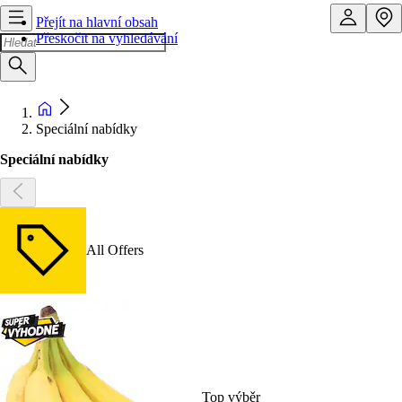
Přejít na hlavní obsah
Přeskočit na vyhledávání
Speciální nabídky
Speciální nabídky
All Offers
Top výběr