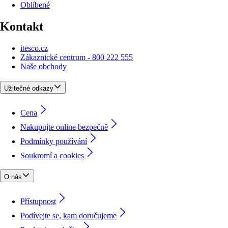
Oblíbené
Kontakt
itesco.cz
Zákaznické centrum - 800 222 555
Naše obchody
Užitečné odkazy
Cena
Nakupujte online bezpečně
Podmínky používání
Soukromí a cookies
O nás
Přístupnost
Podívejte se, kam doručujeme