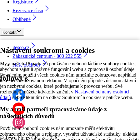
Registrace
Rezervace času
Oblíbené
Kontakt
itesco.cz
Nastavení soukromí a cookies
Zákaznické centrum - 800 222 555
My a našich 18 partnerů používáme nebo ukládáme soubory cookies,
Naše obchody
abychom zajistili správné fungování webu a zpracovali osobní údaje.
Povolením použití všech cookies nám umožníte zobrazovat například
followUs
také personalizovanou reklamu. V opačném případě zůstanou aktivní
jen nezbytné cookies, které potřebujeme k provozu webu. Své
rozhodnutí můžete kdykoliv změnit v
Nastavení ochrany osobních
údajů
nebo kliknutím na odkaz Soukromí a cookies v patičce webu.
My a naši partneři zpracováváme údaje z
následujících důvodů
Povolením souborů cookies nám umožníte měřit efektivitu
zobrazeného obsahu a reklamy, vytvářet uživatelské statistiky, ukládat
©
Tesco Stores ČR a.s. 2026
nebo přistupovat k informacím ve vašem zařízení, používat přesná data