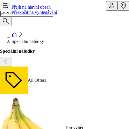
Přejít na hlavní obsah
Přeskočit na vyhledávání
Speciální nabídky
Speciální nabídky
All Offers
Top výběr