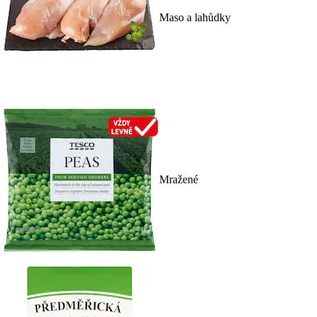
Maso a lahůdky
Mražené