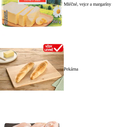
Mléčné, vejce a margaríny
Pekárna