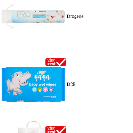
Drogerie
Dítě