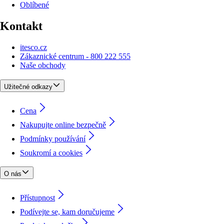
Oblíbené
Kontakt
itesco.cz
Zákaznické centrum - 800 222 555
Naše obchody
Užitečné odkazy
Cena
Nakupujte online bezpečně
Podmínky používání
Soukromí a cookies
O nás
Přístupnost
Podívejte se, kam doručujeme