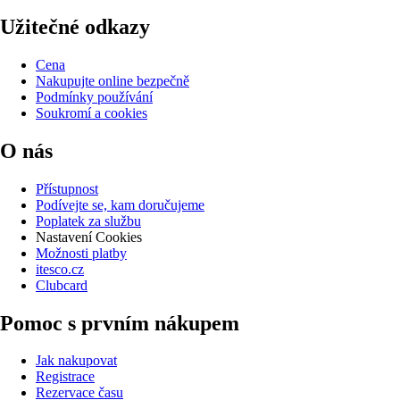
Užitečné odkazy
Cena
Nakupujte online bezpečně
Podmínky používání
Soukromí a cookies
O nás
Přístupnost
Podívejte se, kam doručujeme
Poplatek za službu
Nastavení Cookies
Možnosti platby
itesco.cz
Clubcard
Pomoc s prvním nákupem
Jak nakupovat
Registrace
Rezervace času