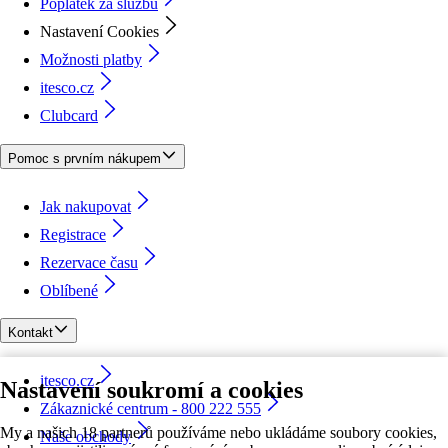
Poplatek za službu
Nastavení Cookies
Možnosti platby
itesco.cz
Clubcard
Pomoc s prvním nákupem
Jak nakupovat
Registrace
Rezervace času
Oblíbené
Kontakt
itesco.cz
Nastavení soukromí a cookies
Zákaznické centrum - 800 222 555
My a našich 18 partnerů používáme nebo ukládáme soubory cookies,
Naše obchody