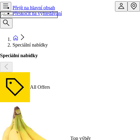
Přejít na hlavní obsah
Přeskočit na vyhledávání
Speciální nabídky
Speciální nabídky
All Offers
Top výběr