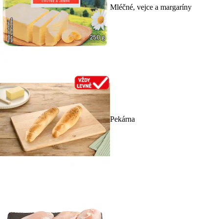
Mléčné, vejce a margaríny
Pekárna