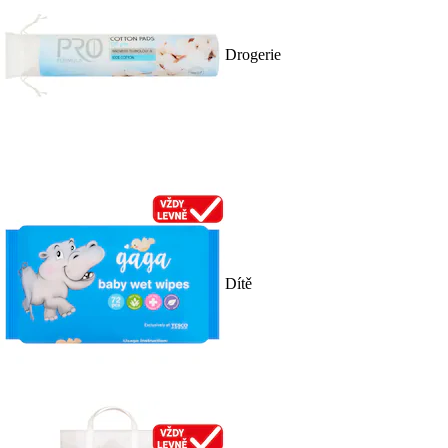
Drogerie
Dítě