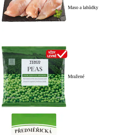
Maso a lahůdky
Mražené