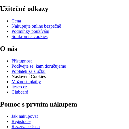
Užitečné odkazy
Cena
Nakupujte online bezpečně
Podmínky používání
Soukromí a cookies
O nás
Přístupnost
Podívejte se, kam doručujeme
Poplatek za službu
Nastavení Cookies
Možnosti platby
itesco.cz
Clubcard
Pomoc s prvním nákupem
Jak nakupovat
Registrace
Rezervace času