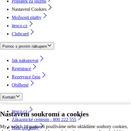
Poplatek za službu
Nastavení Cookies
Možnosti platby
itesco.cz
Clubcard
Pomoc s prvním nákupem
Jak nakupovat
Registrace
Rezervace času
Oblíbené
Kontakt
itesco.cz
Nastavení soukromí a cookies
Zákaznické centrum - 800 222 555
My a našich 18 partnerů používáme nebo ukládáme soubory cookies,
Naše obchody