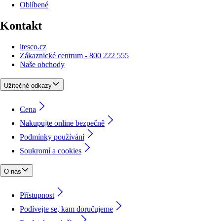
Oblíbené
Kontakt
itesco.cz
Zákaznické centrum - 800 222 555
Naše obchody
Užitečné odkazy
Cena
Nakupujte online bezpečně
Podmínky používání
Soukromí a cookies
O nás
Přístupnost
Podívejte se, kam doručujeme