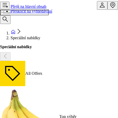
Přejít na hlavní obsah
Přeskočit na vyhledávání
Speciální nabídky
Speciální nabídky
All Offers
Top výběr