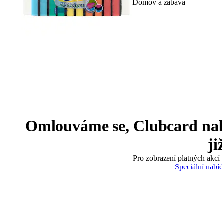
Domov a zábava
Omlouváme se, Clubcard nabíd
ji
Pro zobrazení platných akcí 
Speciální nabí