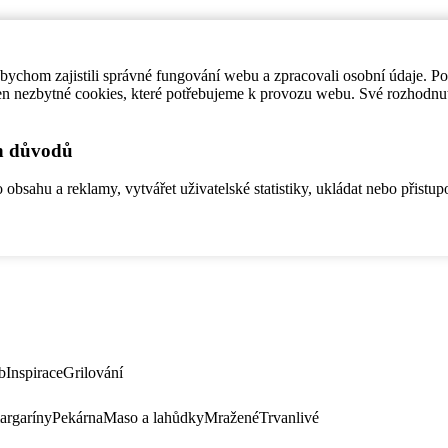
ychom zajistili správné fungování webu a zpracovali osobní údaje. P
en nezbytné cookies, které potřebujeme k provozu webu. Své rozhodnu
ch důvodů
bsahu a reklamy, vytvářet uživatelské statistiky, ukládat nebo přistup
b
Inspirace
Grilování
argaríny
Pekárna
Maso a lahůdky
Mražené
Trvanlivé