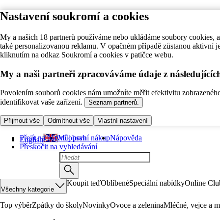
Nastavení soukromí a cookies
My a našich 18 partnerů používáme nebo ukládáme soubory cookies, ab
také personalizovanou reklamu. V opačném případě zůstanou aktivní j
kliknutím na odkaz Soukromí a cookies v patičce webu.
My a naši partneři zpracováváme údaje z následující
Povolením souborů cookies nám umožníte měřit efektivitu zobrazeného o
identifikovat vaše zařízení.
Seznam partnerů.
Přijmout vše
Odmítnout vše
Vlastní nastavení
Přejít na hlavní obsah
Můj první nákup
Nápověda
English
Přeskočit na vyhledávání
Koupit teď
Oblíbené
Speciální nabídky
Online Clu
Všechny kategorie
Top výběr
Zpátky do školy
Novinky
Ovoce a zelenina
Mléčné, vejce a m