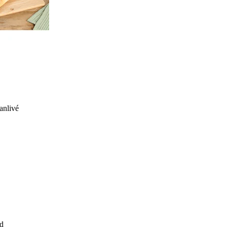
anlivé
d