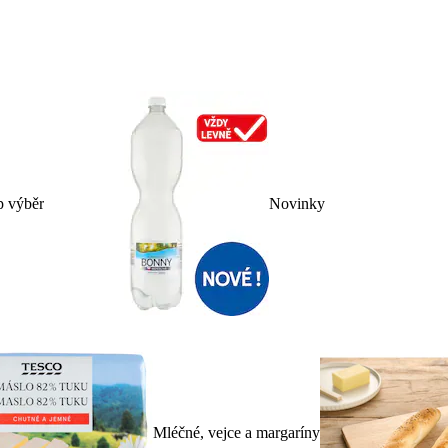
p výběr
Novinky
Mléčné, vejce a margaríny