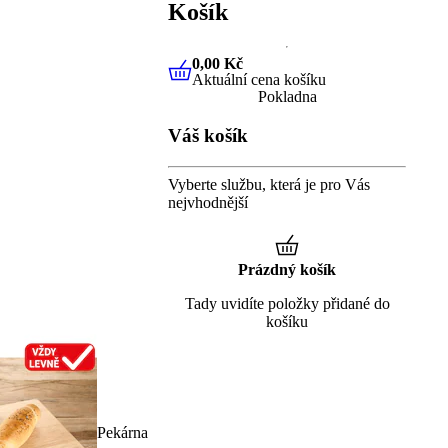
Košík
0,00 Kč
Aktuální cena košíku
0,00 Kč
Aktuální cena košíku
Pokladna
Váš košík
Vyberte službu, která je pro Vás
nejvhodnější
Prázdný košík
Tady uvidíte položky přidané do
košíku
Pekárna