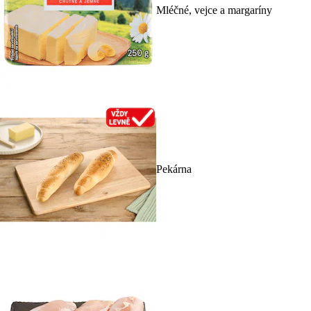
Mléčné, vejce a margaríny
Pekárna