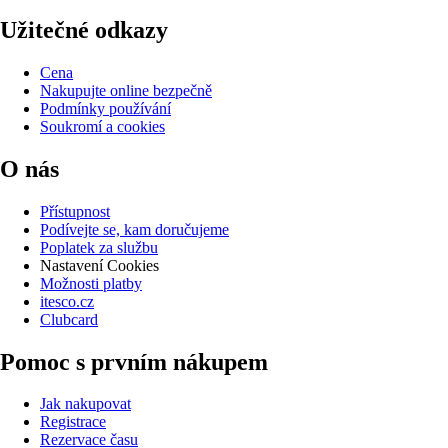
Užitečné odkazy
Cena
Nakupujte online bezpečně
Podmínky používání
Soukromí a cookies
O nás
Přístupnost
Podívejte se, kam doručujeme
Poplatek za službu
Nastavení Cookies
Možnosti platby
itesco.cz
Clubcard
Pomoc s prvním nákupem
Jak nakupovat
Registrace
Rezervace času