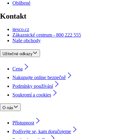
Oblíbené
Kontakt
itesco.cz
Zákaznické centrum - 800 222 555
Naše obchody
Užitečné odkazy
Cena
Nakupujte online bezpečně
Podmínky používání
Soukromí a cookies
O nás
Přístupnost
Podívejte se, kam doručujeme