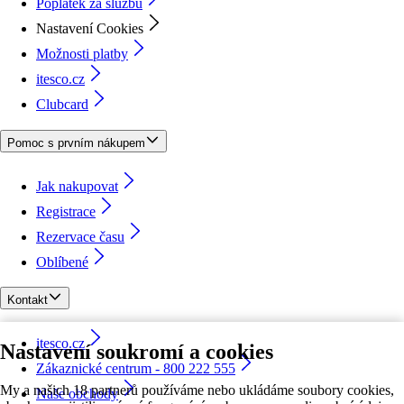
Poplatek za službu
Nastavení Cookies
Možnosti platby
itesco.cz
Clubcard
Pomoc s prvním nákupem
Jak nakupovat
Registrace
Rezervace času
Oblíbené
Kontakt
itesco.cz
Nastavení soukromí a cookies
Zákaznické centrum - 800 222 555
My a našich 18 partnerů používáme nebo ukládáme soubory cookies,
Naše obchody