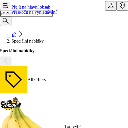
Přejít na hlavní obsah
Přeskočit na vyhledávání
Speciální nabídky
Speciální nabídky
All Offers
Top výběr