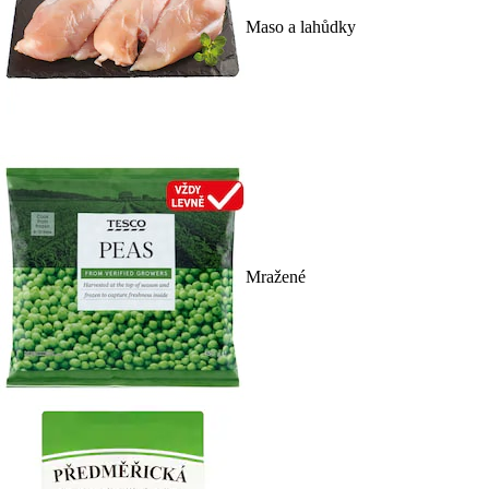
Maso a lahůdky
Mražené