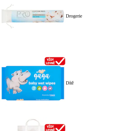
Drogerie
Dítě