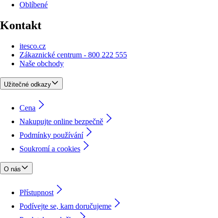
Oblíbené
Kontakt
itesco.cz
Zákaznické centrum - 800 222 555
Naše obchody
Užitečné odkazy
Cena
Nakupujte online bezpečně
Podmínky používání
Soukromí a cookies
O nás
Přístupnost
Podívejte se, kam doručujeme