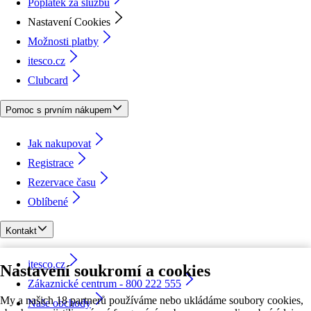
Poplatek za službu
Nastavení Cookies
Možnosti platby
itesco.cz
Clubcard
Pomoc s prvním nákupem
Jak nakupovat
Registrace
Rezervace času
Oblíbené
Kontakt
itesco.cz
Nastavení soukromí a cookies
Zákaznické centrum - 800 222 555
My a našich 18 partnerů používáme nebo ukládáme soubory cookies,
Naše obchody