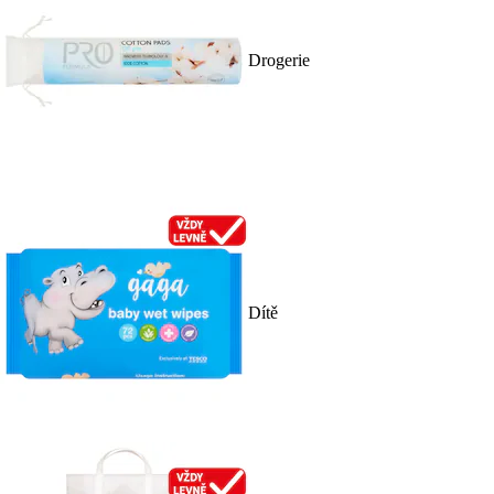
Drogerie
Dítě