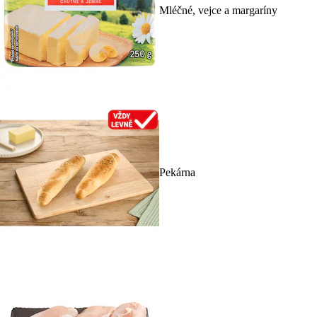
Mléčné, vejce a margaríny
Pekárna