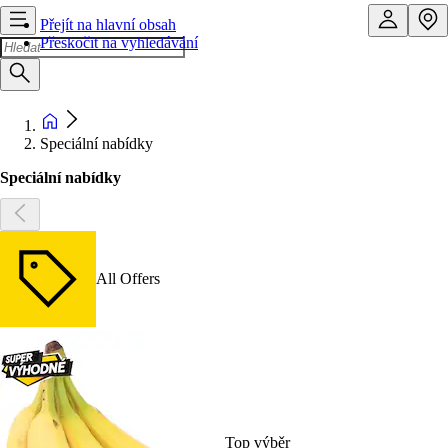
Přejít na hlavní obsah
Přeskočit na vyhledávání
Speciální nabídky
Speciální nabídky
All Offers
Top výběr