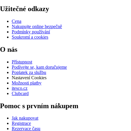
Užitečné odkazy
Cena
Nakupujte online bezpečně
Podmínky používání
Soukromí a cookies
O nás
Přístupnost
Podívejte se, kam doručujeme
Poplatek za službu
Nastavení Cookies
Možnosti platby
itesco.cz
Clubcard
Pomoc s prvním nákupem
Jak nakupovat
Registrace
Rezervace času