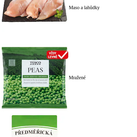
Maso a lahůdky
Mražené