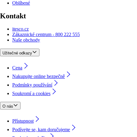
Oblíbené
Kontakt
itesco.cz
Zákaznické centrum - 800 222 555
Naše obchody
Užitečné odkazy
Cena
Nakupujte online bezpečně
Podmínky používání
Soukromí a cookies
O nás
Přístupnost
Podívejte se, kam doručujeme