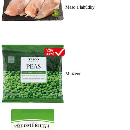
Maso a lahůdky
Mražené