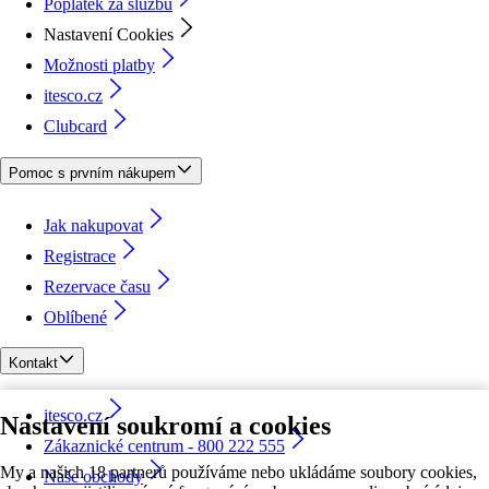
Poplatek za službu
Nastavení Cookies
Možnosti platby
itesco.cz
Clubcard
Pomoc s prvním nákupem
Jak nakupovat
Registrace
Rezervace času
Oblíbené
Kontakt
itesco.cz
Nastavení soukromí a cookies
Zákaznické centrum - 800 222 555
My a našich 18 partnerů používáme nebo ukládáme soubory cookies,
Naše obchody