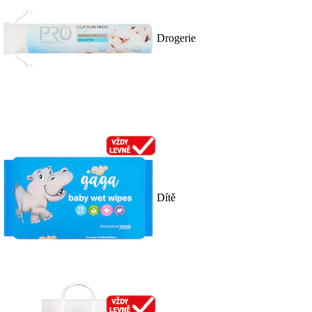
Drogerie
Dítě