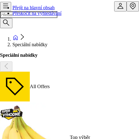
Přejít na hlavní obsah
Přeskočit na vyhledávání
Speciální nabídky
Speciální nabídky
All Offers
Top výběr