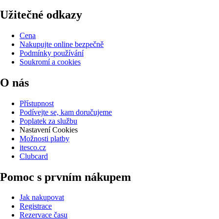
Užitečné odkazy
Cena
Nakupujte online bezpečně
Podmínky používání
Soukromí a cookies
O nás
Přístupnost
Podívejte se, kam doručujeme
Poplatek za službu
Nastavení Cookies
Možnosti platby
itesco.cz
Clubcard
Pomoc s prvním nákupem
Jak nakupovat
Registrace
Rezervace času