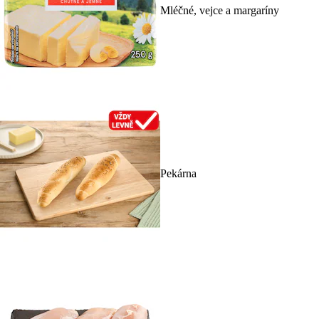
Mléčné, vejce a margaríny
Pekárna