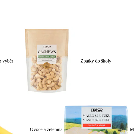
p výběr
Zpátky do školy
Ovoce a zelenina
Ml