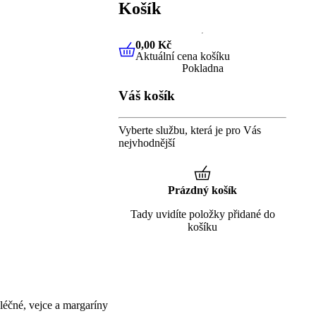
Košík
0,00 Kč
Aktuální cena košíku
0,00 Kč
Aktuální cena košíku
Pokladna
Váš košík
Vyberte službu, která je pro Vás
nejvhodnější
Prázdný košík
Tady uvidíte položky přidané do
košíku
éčné, vejce a margaríny