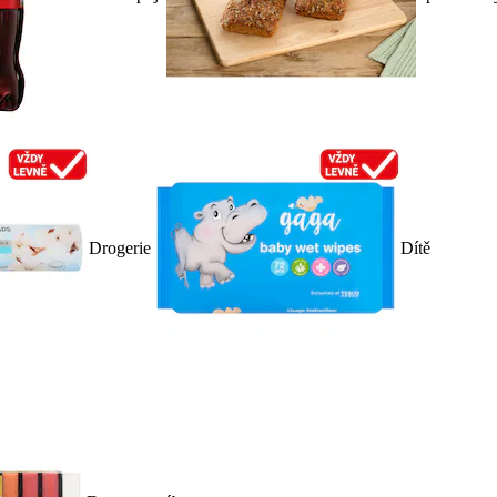
Drogerie
Dítě