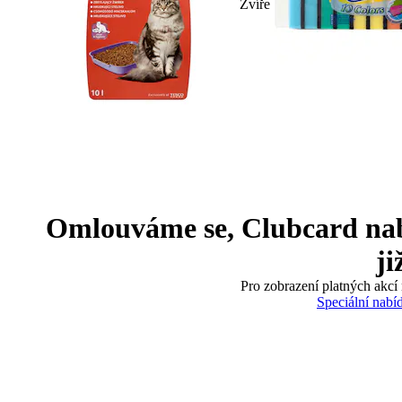
Zvíře
Omlouváme se, Clubcard nabíd
ji
Pro zobrazení platných akcí 
Speciální nabí