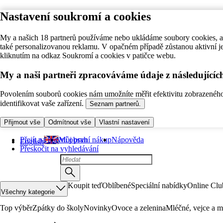
Nastavení soukromí a cookies
My a našich 18 partnerů používáme nebo ukládáme soubory cookies, ab
také personalizovanou reklamu. V opačném případě zůstanou aktivní j
kliknutím na odkaz Soukromí a cookies v patičce webu.
My a naši partneři zpracováváme údaje z následující
Povolením souborů cookies nám umožníte měřit efektivitu zobrazeného o
identifikovat vaše zařízení.
Seznam partnerů.
Přijmout vše
Odmítnout vše
Vlastní nastavení
Přejít na hlavní obsah
Můj první nákup
Nápověda
English
Přeskočit na vyhledávání
Koupit teď
Oblíbené
Speciální nabídky
Online Clu
Všechny kategorie
Top výběr
Zpátky do školy
Novinky
Ovoce a zelenina
Mléčné, vejce a m