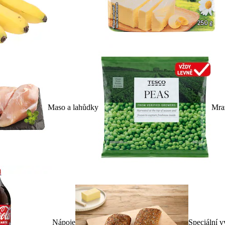
Maso a lahůdky
Mra
Nápoje
Speciální v