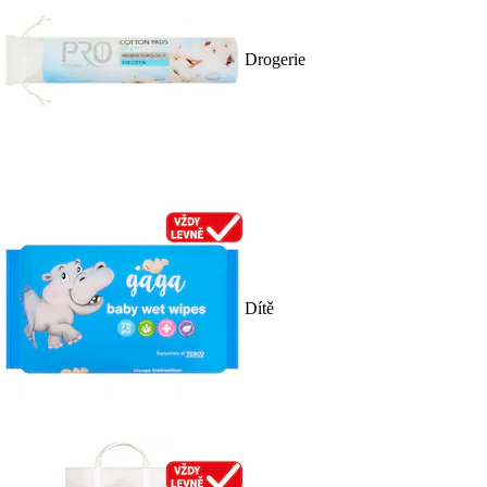
Drogerie
Dítě