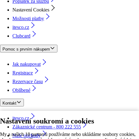
Poplatek za službu
Nastavení Cookies
Možnosti platby
itesco.cz
Clubcard
Pomoc s prvním nákupem
Jak nakupovat
Registrace
Rezervace času
Oblíbené
Kontakt
itesco.cz
Nastavení soukromí a cookies
Zákaznické centrum - 800 222 555
My a našich 18 partnerů používáme nebo ukládáme soubory cookies,
Naše obchody