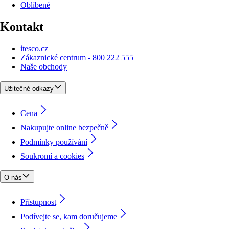
Oblíbené
Kontakt
itesco.cz
Zákaznické centrum - 800 222 555
Naše obchody
Užitečné odkazy
Cena
Nakupujte online bezpečně
Podmínky používání
Soukromí a cookies
O nás
Přístupnost
Podívejte se, kam doručujeme