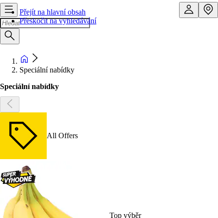
Přejít na hlavní obsah
Přeskočit na vyhledávání
Speciální nabídky
Speciální nabídky
All Offers
Top výběr