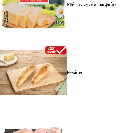
Mléčné, vejce a margaríny
Pekárna