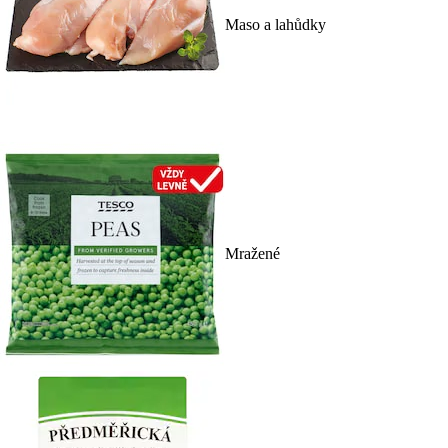
Maso a lahůdky
Mražené