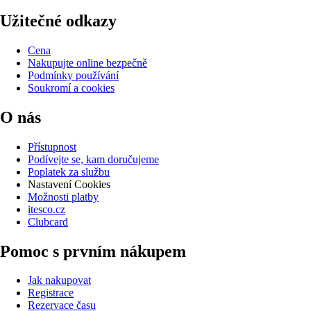
Užitečné odkazy
Cena
Nakupujte online bezpečně
Podmínky používání
Soukromí a cookies
O nás
Přístupnost
Podívejte se, kam doručujeme
Poplatek za službu
Nastavení Cookies
Možnosti platby
itesco.cz
Clubcard
Pomoc s prvním nákupem
Jak nakupovat
Registrace
Rezervace času