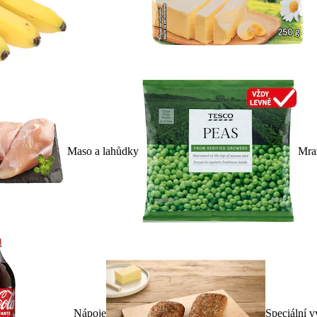
Maso a lahůdky
Mra
Nápoje
Speciální v