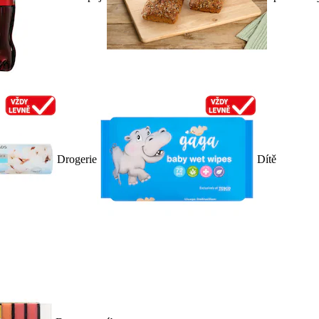
Drogerie
Dítě