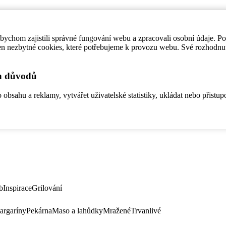
ychom zajistili správné fungování webu a zpracovali osobní údaje. P
en nezbytné cookies, které potřebujeme k provozu webu. Své rozhodnu
ch důvodů
bsahu a reklamy, vytvářet uživatelské statistiky, ukládat nebo přistup
b
Inspirace
Grilování
argaríny
Pekárna
Maso a lahůdky
Mražené
Trvanlivé