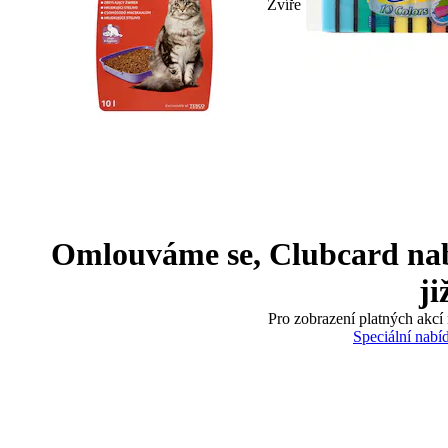
Zvíře
Omlouváme se, Clubcard nabíd
ji
Pro zobrazení platných akcí 
Speciální nabí