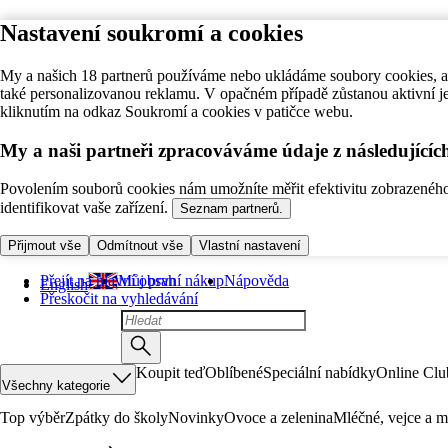
Nastavení soukromí a cookies
My a našich 18 partnerů používáme nebo ukládáme soubory cookies, ab
také personalizovanou reklamu. V opačném případě zůstanou aktivní j
kliknutím na odkaz Soukromí a cookies v patičce webu.
My a naši partneři zpracováváme údaje z následující
Povolením souborů cookies nám umožníte měřit efektivitu zobrazeného o
identifikovat vaše zařízení.
Seznam partnerů.
Přijmout vše
Odmítnout vše
Vlastní nastavení
Přejít na hlavní obsah
Můj první nákup
Nápověda
English
Přeskočit na vyhledávání
Koupit teď
Oblíbené
Speciální nabídky
Online Clu
Všechny kategorie
Top výběr
Zpátky do školy
Novinky
Ovoce a zelenina
Mléčné, vejce a m