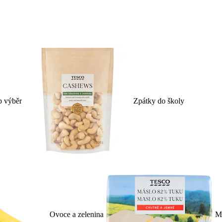
p výběr
Zpátky do školy
Ovoce a zelenina
Ml