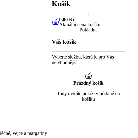
Košík
0,00 Kč
Aktuální cena košíku
0,00 Kč
Aktuální cena košíku
Pokladna
Váš košík
Vyberte službu, která je pro Vás
nejvhodnější
Prázdný košík
Tady uvidíte položky přidané do
košíku
éčné, vejce a margaríny