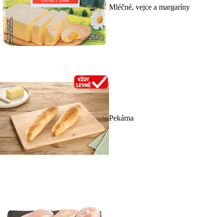
Mléčné, vejce a margaríny
Pekárna