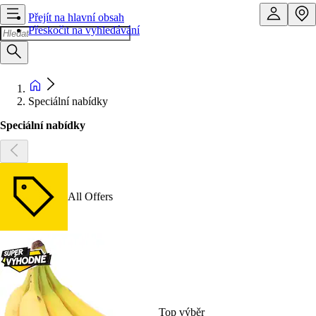
Přejít na hlavní obsah
Přeskočit na vyhledávání
Speciální nabídky
Speciální nabídky
All Offers
Top výběr