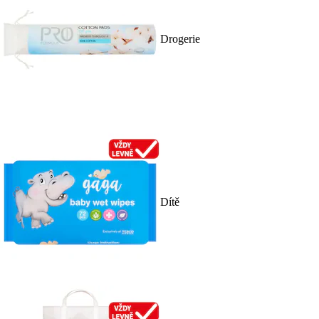
Drogerie
Dítě