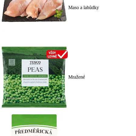
Maso a lahůdky
Mražené