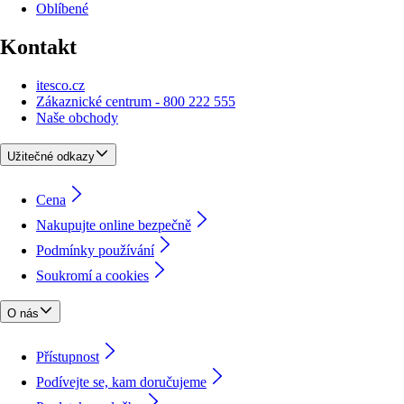
Oblíbené
Kontakt
itesco.cz
Zákaznické centrum - 800 222 555
Naše obchody
Užitečné odkazy
Cena
Nakupujte online bezpečně
Podmínky používání
Soukromí a cookies
O nás
Přístupnost
Podívejte se, kam doručujeme