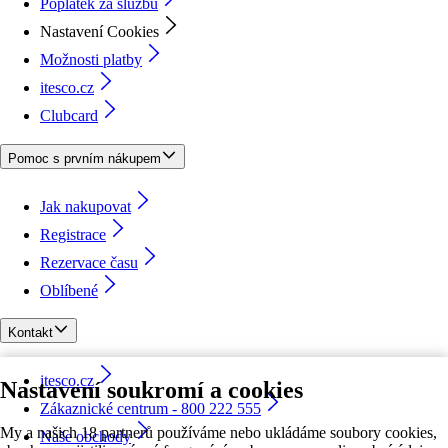
Poplatek za službu
Nastavení Cookies
Možnosti platby
itesco.cz
Clubcard
Pomoc s prvním nákupem
Jak nakupovat
Registrace
Rezervace času
Oblíbené
Kontakt
itesco.cz
Nastavení soukromí a cookies
Zákaznické centrum - 800 222 555
My a našich 18 partnerů používáme nebo ukládáme soubory cookies,
Naše obchody