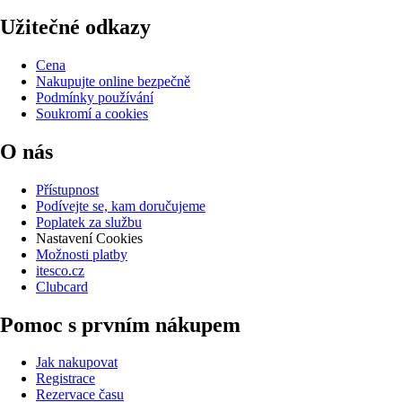
Užitečné odkazy
Cena
Nakupujte online bezpečně
Podmínky používání
Soukromí a cookies
O nás
Přístupnost
Podívejte se, kam doručujeme
Poplatek za službu
Nastavení Cookies
Možnosti platby
itesco.cz
Clubcard
Pomoc s prvním nákupem
Jak nakupovat
Registrace
Rezervace času