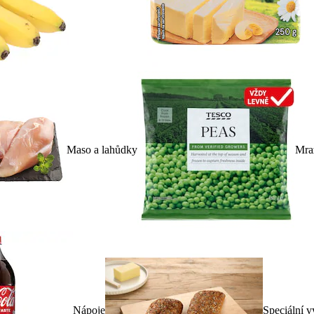
Maso a lahůdky
Mra
Nápoje
Speciální v