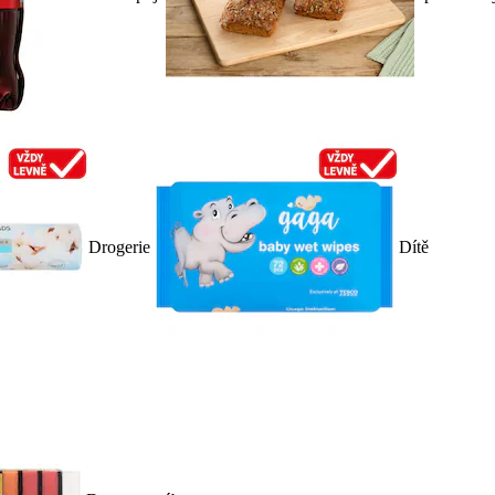
Drogerie
Dítě