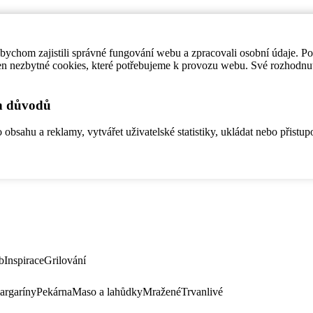
ychom zajistili správné fungování webu a zpracovali osobní údaje. P
en nezbytné cookies, které potřebujeme k provozu webu. Své rozhodnu
ch důvodů
bsahu a reklamy, vytvářet uživatelské statistiky, ukládat nebo přistup
b
Inspirace
Grilování
argaríny
Pekárna
Maso a lahůdky
Mražené
Trvanlivé