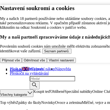
Nastavení soukromí a cookies
My a našich 18 partnerů používáme nebo ukládáme soubory cookies, ab
také personalizovanou reklamu. V opačném případě zůstanou aktivní j
kliknutím na odkaz Soukromí a cookies v patičce webu.
My a naši partneři zpracováváme údaje z následující
Povolením souborů cookies nám umožníte měřit efektivitu zobrazeného o
identifikovat vaše zařízení.
Seznam partnerů.
Přijmout vše
Odmítnout vše
Vlastní nastavení
Přejít na hlavní obsah
Můj první nákup
Nápověda
English
Přeskočit na vyhledávání
Koupit teď
Oblíbené
Speciální nabídky
Online Clu
Všechny kategorie
Top výběr
Zpátky do školy
Novinky
Ovoce a zelenina
Mléčné, vejce a m