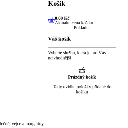
Košík
0,00 Kč
Aktuální cena košíku
0,00 Kč
Aktuální cena košíku
Pokladna
Váš košík
Vyberte službu, která je pro Vás
nejvhodnější
Prázdný košík
Tady uvidíte položky přidané do
košíku
éčné, vejce a margaríny