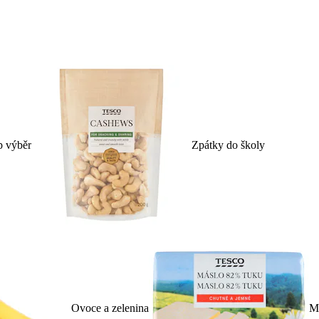
p výběr
Zpátky do školy
Ovoce a zelenina
Ml