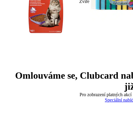
Zvíře
Omlouváme se, Clubcard nabíd
ji
Pro zobrazení platných akcí 
Speciální nabí