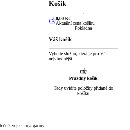
Košík
0,00 Kč
Aktuální cena košíku
0,00 Kč
Aktuální cena košíku
Pokladna
Váš košík
Vyberte službu, která je pro Vás
nejvhodnější
Prázdný košík
Tady uvidíte položky přidané do
košíku
éčné, vejce a margaríny