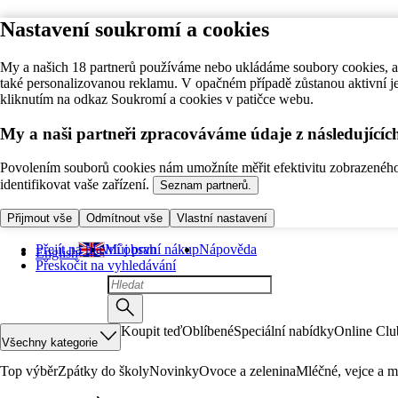
Nastavení soukromí a cookies
My a našich 18 partnerů používáme nebo ukládáme soubory cookies, ab
také personalizovanou reklamu. V opačném případě zůstanou aktivní j
kliknutím na odkaz Soukromí a cookies v patičce webu.
My a naši partneři zpracováváme údaje z následující
Povolením souborů cookies nám umožníte měřit efektivitu zobrazeného o
identifikovat vaše zařízení.
Seznam partnerů.
Přijmout vše
Odmítnout vše
Vlastní nastavení
Přejít na hlavní obsah
Můj první nákup
Nápověda
English
Přeskočit na vyhledávání
Koupit teď
Oblíbené
Speciální nabídky
Online Clu
Všechny kategorie
Top výběr
Zpátky do školy
Novinky
Ovoce a zelenina
Mléčné, vejce a m