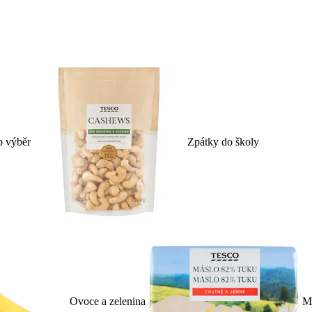
p výběr
Zpátky do školy
Ovoce a zelenina
Ml