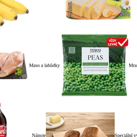
Maso a lahůdky
Mra
Nápoje
Speciální v