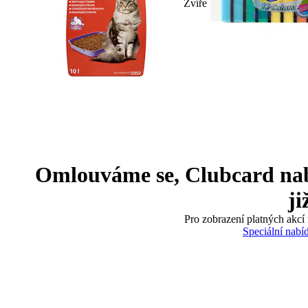
Zvíře
Omlouváme se, Clubcard nabíd
ji
Pro zobrazení platných akcí 
Speciální nabí