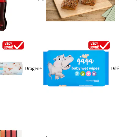
Drogerie
Dítě