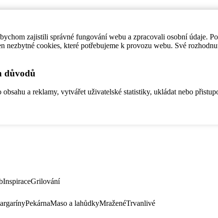
ychom zajistili správné fungování webu a zpracovali osobní údaje. P
en nezbytné cookies, které potřebujeme k provozu webu. Své rozhodnu
ch důvodů
bsahu a reklamy, vytvářet uživatelské statistiky, ukládat nebo přistup
b
Inspirace
Grilování
argaríny
Pekárna
Maso a lahůdky
Mražené
Trvanlivé