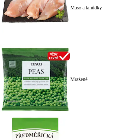
Maso a lahůdky
Mražené