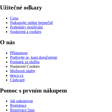
Užitečné odkazy
Cena
Nakupujte online bezpečně
Podmínky používání
Soukromí a cookies
O nás
Přístupnost
Podívejte se, kam doručujeme
Poplatek za službu
Nastavení Cookies
Možnosti platby
itesco.cz
Clubcard
Pomoc s prvním nákupem
Jak nakupovat
Registrace
Rezervace času