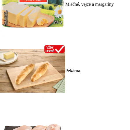
Mléčné, vejce a margaríny
Pekárna