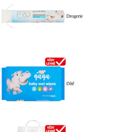
Drogerie
Dítě