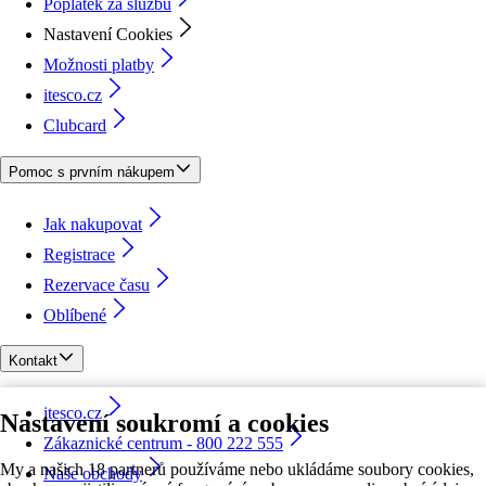
Poplatek za službu
Nastavení Cookies
Možnosti platby
itesco.cz
Clubcard
Pomoc s prvním nákupem
Jak nakupovat
Registrace
Rezervace času
Oblíbené
Kontakt
itesco.cz
Nastavení soukromí a cookies
Zákaznické centrum - 800 222 555
My a našich 18 partnerů používáme nebo ukládáme soubory cookies,
Naše obchody