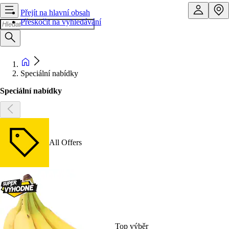
Přejít na hlavní obsah
Přeskočit na vyhledávání
Speciální nabídky
Speciální nabídky
All Offers
Top výběr