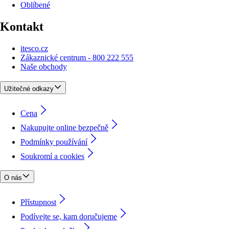
Oblíbené
Kontakt
itesco.cz
Zákaznické centrum - 800 222 555
Naše obchody
Užitečné odkazy
Cena
Nakupujte online bezpečně
Podmínky používání
Soukromí a cookies
O nás
Přístupnost
Podívejte se, kam doručujeme