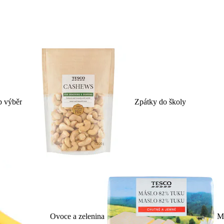
p výběr
Zpátky do školy
Ovoce a zelenina
Ml