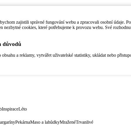
ychom zajistili správné fungování webu a zpracovali osobní údaje. P
en nezbytné cookies, které potřebujeme k provozu webu. Své rozhodnu
ch důvodů
bsahu a reklamy, vytvářet uživatelské statistiky, ukládat nebo přistup
b
Inspirace
Léto
argaríny
Pekárna
Maso a lahůdky
Mražené
Trvanlivé