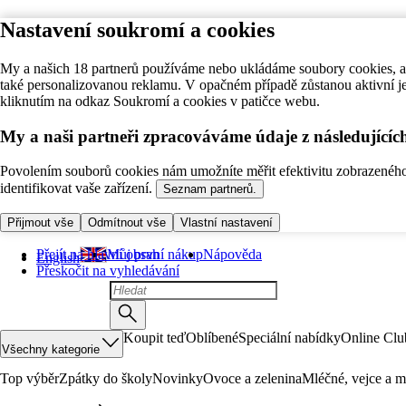
Nastavení soukromí a cookies
My a našich 18 partnerů používáme nebo ukládáme soubory cookies, ab
také personalizovanou reklamu. V opačném případě zůstanou aktivní j
kliknutím na odkaz Soukromí a cookies v patičce webu.
My a naši partneři zpracováváme údaje z následující
Povolením souborů cookies nám umožníte měřit efektivitu zobrazeného o
identifikovat vaše zařízení.
Seznam partnerů.
Přijmout vše
Odmítnout vše
Vlastní nastavení
Přejít na hlavní obsah
Můj první nákup
Nápověda
English
Přeskočit na vyhledávání
Koupit teď
Oblíbené
Speciální nabídky
Online Clu
Všechny kategorie
Top výběr
Zpátky do školy
Novinky
Ovoce a zelenina
Mléčné, vejce a m