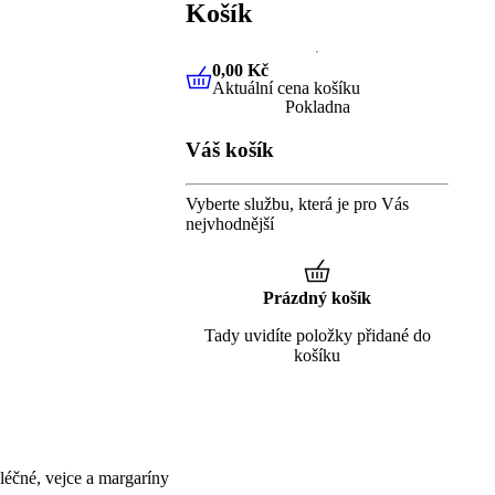
Košík
0,00 Kč
Aktuální cena košíku
0,00 Kč
Aktuální cena košíku
Pokladna
Váš košík
Vyberte službu, která je pro Vás
nejvhodnější
Prázdný košík
Tady uvidíte položky přidané do
košíku
éčné, vejce a margaríny