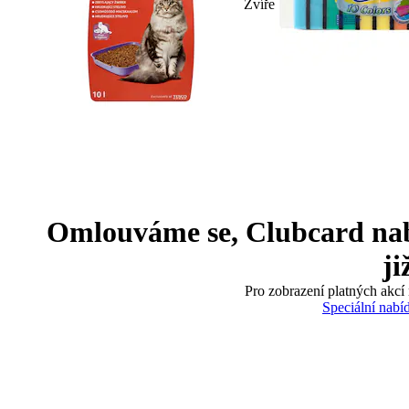
Zvíře
Omlouváme se, Clubcard nabíd
ji
Pro zobrazení platných akcí 
Speciální nabí