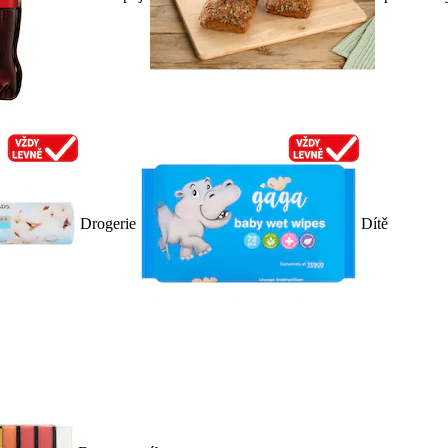
Drogerie
Dítě