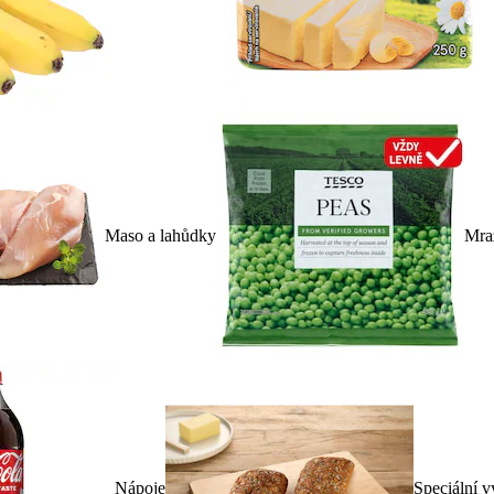
Maso a lahůdky
Mra
Nápoje
Speciální v