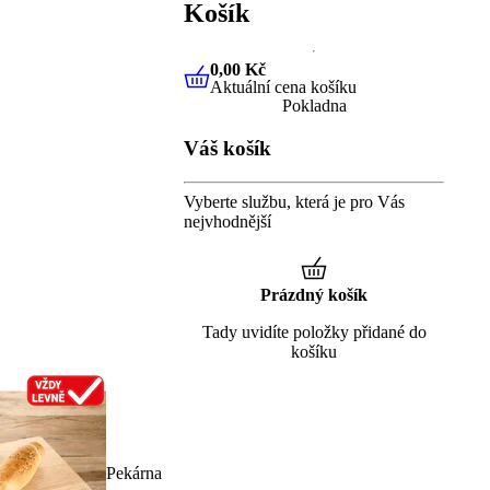
Košík
0,00 Kč
Aktuální cena košíku
0,00 Kč
Aktuální cena košíku
Pokladna
Váš košík
Vyberte službu, která je pro Vás
nejvhodnější
Prázdný košík
Tady uvidíte položky přidané do
košíku
Pekárna