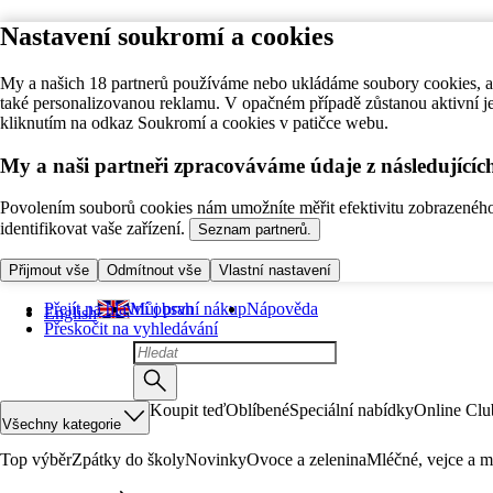
Nastavení soukromí a cookies
My a našich 18 partnerů používáme nebo ukládáme soubory cookies, ab
také personalizovanou reklamu. V opačném případě zůstanou aktivní j
kliknutím na odkaz Soukromí a cookies v patičce webu.
My a naši partneři zpracováváme údaje z následující
Povolením souborů cookies nám umožníte měřit efektivitu zobrazeného o
identifikovat vaše zařízení.
Seznam partnerů.
Přijmout vše
Odmítnout vše
Vlastní nastavení
Přejít na hlavní obsah
Můj první nákup
Nápověda
English
Přeskočit na vyhledávání
Koupit teď
Oblíbené
Speciální nabídky
Online Clu
Všechny kategorie
Top výběr
Zpátky do školy
Novinky
Ovoce a zelenina
Mléčné, vejce a m