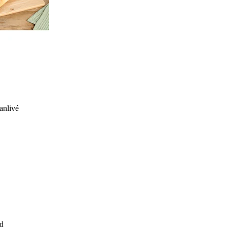
anlivé
d