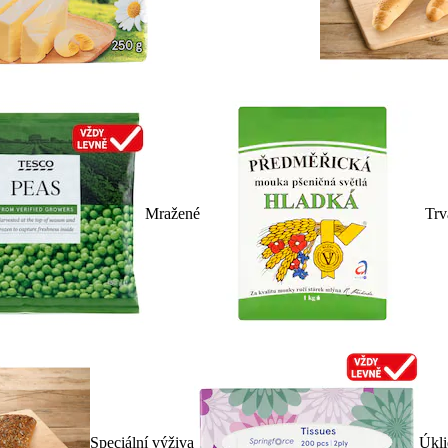
Mražené
Trv
Speciální výživa
Úkli