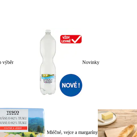
p výběr
Novinky
Mléčné, vejce a margaríny