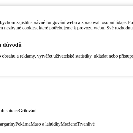
ychom zajistili správné fungování webu a zpracovali osobní údaje. P
en nezbytné cookies, které potřebujeme k provozu webu. Své rozhodnu
ch důvodů
bsahu a reklamy, vytvářet uživatelské statistiky, ukládat nebo přistup
b
Inspirace
Grilování
argaríny
Pekárna
Maso a lahůdky
Mražené
Trvanlivé