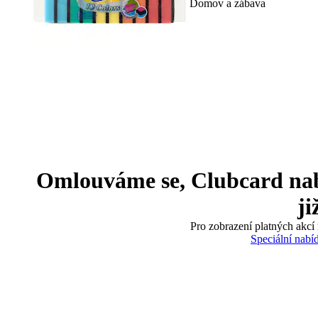
Domov a zábava
Omlouváme se, Clubcard nabíd
ji
Pro zobrazení platných akcí 
Speciální nabí