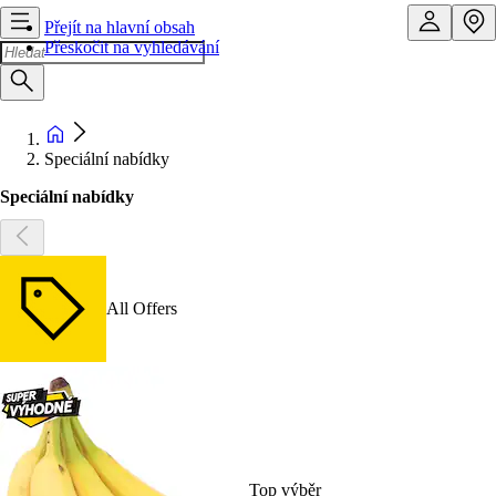
Přejít na hlavní obsah
Přeskočit na vyhledávání
Speciální nabídky
Speciální nabídky
All Offers
Top výběr