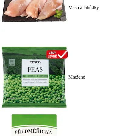
Maso a lahůdky
Mražené