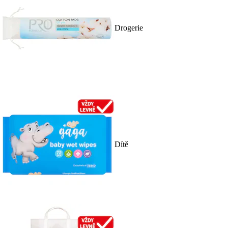
Drogerie
Dítě