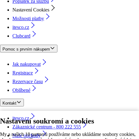
Poplatek za službu
Nastavení Cookies
Možnosti platby
itesco.cz
Clubcard
Pomoc s prvním nákupem
Jak nakupovat
Registrace
Rezervace času
Oblíbené
Kontakt
itesco.cz
Nastavení soukromí a cookies
Zákaznické centrum - 800 222 555
My a našich 18 partnerů používáme nebo ukládáme soubory cookies,
Naše obchody