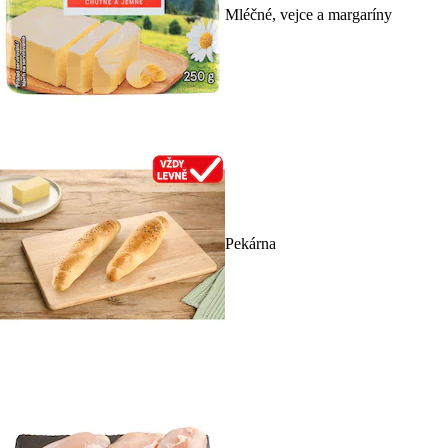
Mléčné, vejce a margaríny
Pekárna