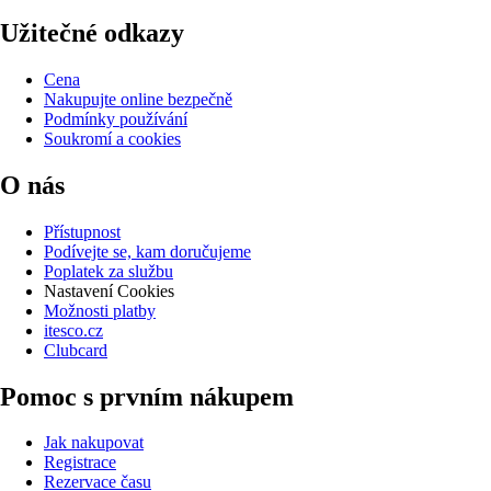
Užitečné odkazy
Cena
Nakupujte online bezpečně
Podmínky používání
Soukromí a cookies
O nás
Přístupnost
Podívejte se, kam doručujeme
Poplatek za službu
Nastavení Cookies
Možnosti platby
itesco.cz
Clubcard
Pomoc s prvním nákupem
Jak nakupovat
Registrace
Rezervace času