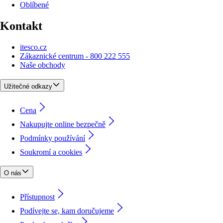
Oblíbené
Kontakt
itesco.cz
Zákaznické centrum - 800 222 555
Naše obchody
Užitečné odkazy
Cena
Nakupujte online bezpečně
Podmínky používání
Soukromí a cookies
O nás
Přístupnost
Podívejte se, kam doručujeme