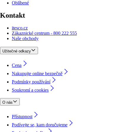
Oblíbené
Kontakt
itesco.cz
Zákaznické centrum - 800 222 555
Naše obchody
Užitečné odkazy
Cena
Nakupujte online bezpečně
Podmínky používání
Soukromí a cookies
O nás
Přístupnost
Podívejte se, kam doručujeme