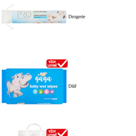
Drogerie
Dítě