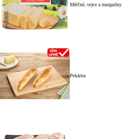
Mléčné, vejce a margaríny
Pekárna