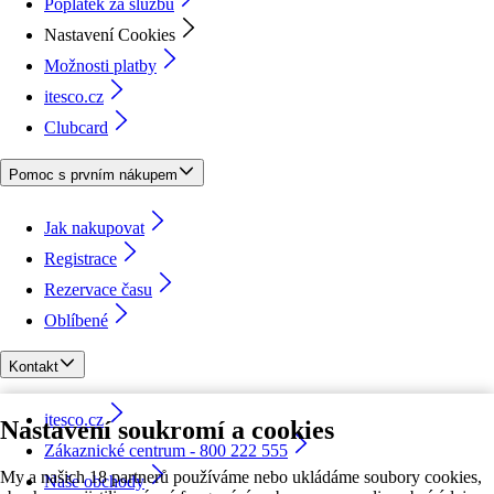
Poplatek za službu
Nastavení Cookies
Možnosti platby
itesco.cz
Clubcard
Pomoc s prvním nákupem
Jak nakupovat
Registrace
Rezervace času
Oblíbené
Kontakt
itesco.cz
Nastavení soukromí a cookies
Zákaznické centrum - 800 222 555
My a našich 18 partnerů používáme nebo ukládáme soubory cookies,
Naše obchody