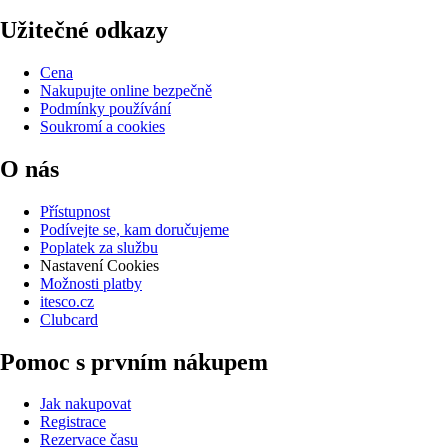
Užitečné odkazy
Cena
Nakupujte online bezpečně
Podmínky používání
Soukromí a cookies
O nás
Přístupnost
Podívejte se, kam doručujeme
Poplatek za službu
Nastavení Cookies
Možnosti platby
itesco.cz
Clubcard
Pomoc s prvním nákupem
Jak nakupovat
Registrace
Rezervace času