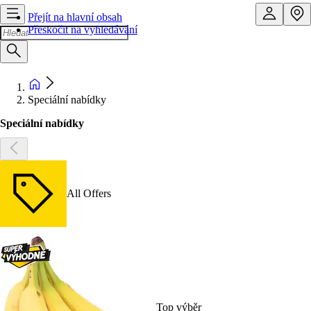
Přejít na hlavní obsah
Přeskočit na vyhledávání
Speciální nabídky
Speciální nabídky
All Offers
Top výběr