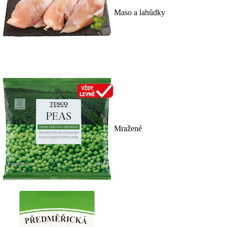
Maso a lahůdky
Mražené