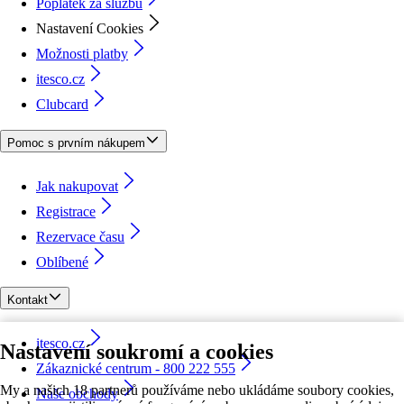
Poplatek za službu
Nastavení Cookies
Možnosti platby
itesco.cz
Clubcard
Pomoc s prvním nákupem
Jak nakupovat
Registrace
Rezervace času
Oblíbené
Kontakt
itesco.cz
Nastavení soukromí a cookies
Zákaznické centrum - 800 222 555
My a našich 18 partnerů používáme nebo ukládáme soubory cookies,
Naše obchody