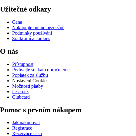
Užitečné odkazy
Cena
Nakupujte online bezpečně
Podmínky používání
Soukromí a cookies
O nás
Přístupnost
Podívejte se, kam doručujeme
Poplatek za službu
Nastavení Cookies
Možnosti platby
itesco.cz
Clubcard
Pomoc s prvním nákupem
Jak nakupovat
Registrace
Rezervace času