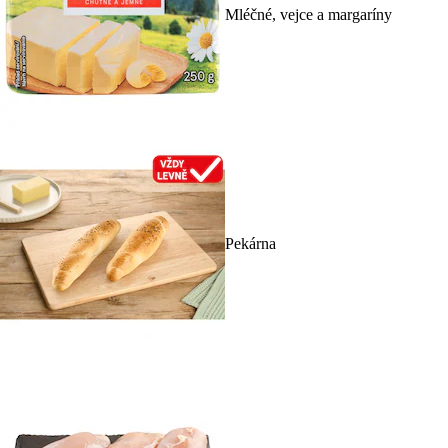
Mléčné, vejce a margaríny
Pekárna