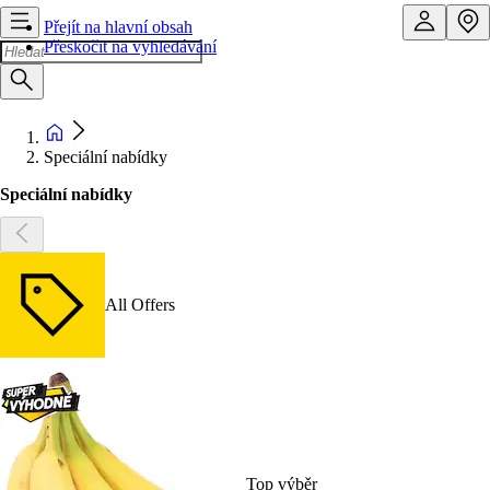
Přejít na hlavní obsah
Přeskočit na vyhledávání
Speciální nabídky
Speciální nabídky
All Offers
Top výběr