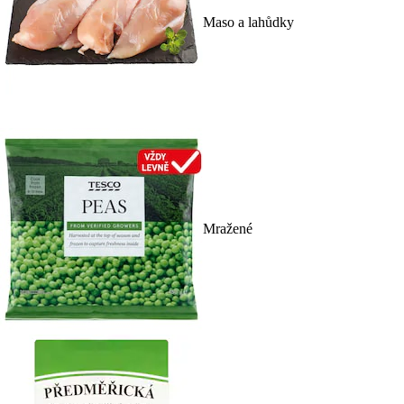
Maso a lahůdky
Mražené