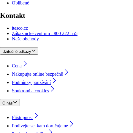
Oblíbené
Kontakt
itesco.cz
Zákaznické centrum - 800 222 555
Naše obchody
Užitečné odkazy
Cena
Nakupujte online bezpečně
Podmínky používání
Soukromí a cookies
O nás
Přístupnost
Podívejte se, kam doručujeme