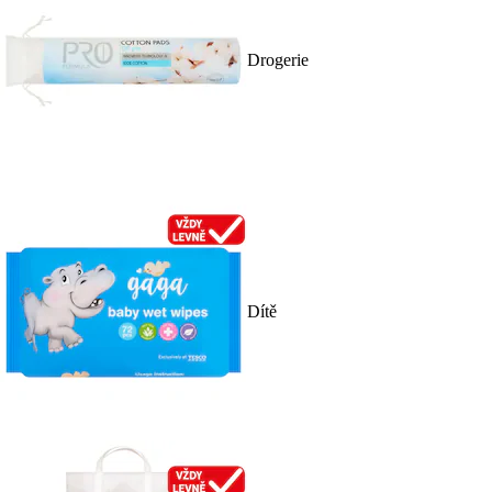
Drogerie
Dítě