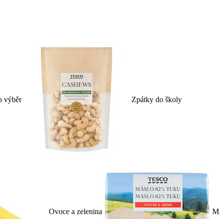
p výběr
Zpátky do školy
Ovoce a zelenina
Ml