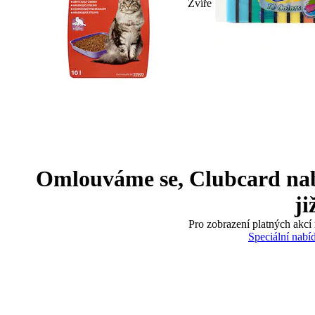
Zvíře
Omlouváme se, Clubcard nabíd
ji
Pro zobrazení platných akcí 
Speciální nabí