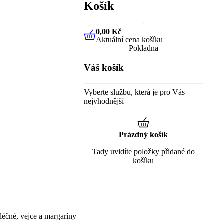
Košík
0,00 Kč
Aktuální cena košíku
0,00 Kč
Aktuální cena košíku
Pokladna
Váš košík
Vyberte službu, která je pro Vás
nejvhodnější
Prázdný košík
Tady uvidíte položky přidané do
košíku
éčné, vejce a margaríny