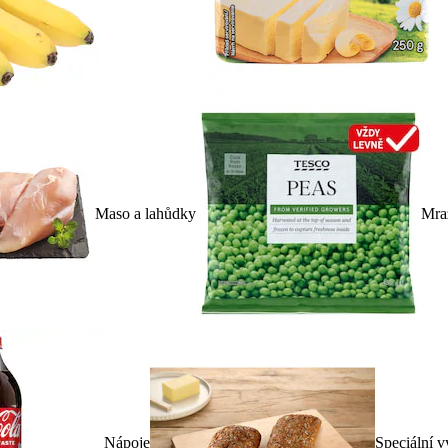
Maso a lahůdky
Mra
Nápoje
Speciální v