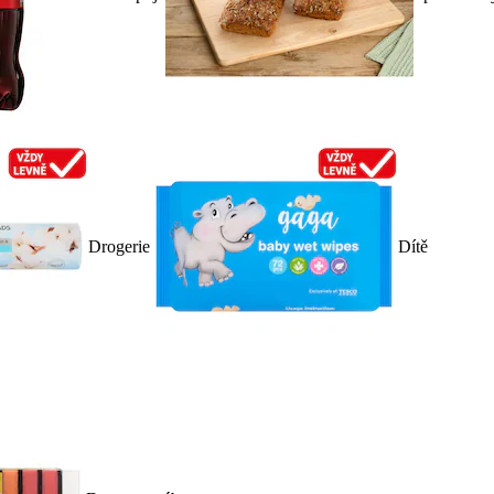
Drogerie
Dítě