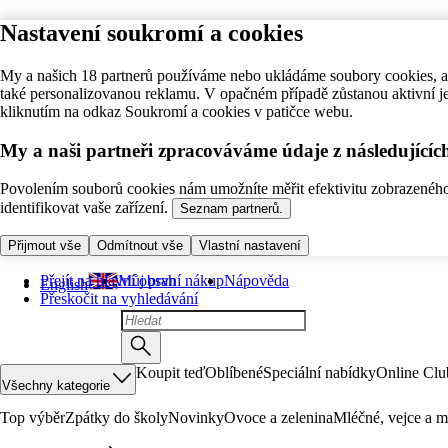
Nastavení soukromí a cookies
My a našich 18 partnerů používáme nebo ukládáme soubory cookies, ab
také personalizovanou reklamu. V opačném případě zůstanou aktivní j
kliknutím na odkaz Soukromí a cookies v patičce webu.
My a naši partneři zpracováváme údaje z následující
Povolením souborů cookies nám umožníte měřit efektivitu zobrazeného o
identifikovat vaše zařízení.
Seznam partnerů.
Přijmout vše
Odmítnout vše
Vlastní nastavení
Přejít na hlavní obsah
Můj první nákup
Nápověda
English
Přeskočit na vyhledávání
Koupit teď
Oblíbené
Speciální nabídky
Online Clu
Všechny kategorie
Top výběr
Zpátky do školy
Novinky
Ovoce a zelenina
Mléčné, vejce a m