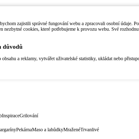
ychom zajistili správné fungování webu a zpracovali osobní údaje. P
en nezbytné cookies, které potřebujeme k provozu webu. Své rozhodnu
ch důvodů
bsahu a reklamy, vytvářet uživatelské statistiky, ukládat nebo přistup
b
Inspirace
Grilování
argaríny
Pekárna
Maso a lahůdky
Mražené
Trvanlivé