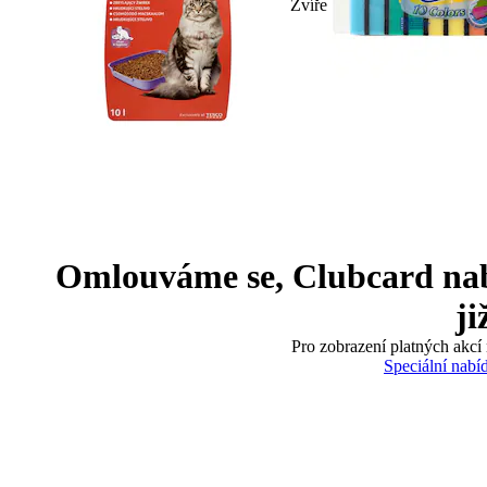
Zvíře
Omlouváme se, Clubcard nabíd
ji
Pro zobrazení platných akcí 
Speciální nabí