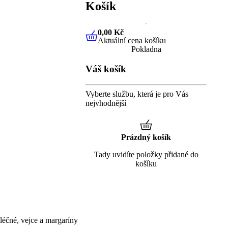
Košík
0,00 Kč
Aktuální cena košíku
0,00 Kč
Aktuální cena košíku
Pokladna
Váš košík
Vyberte službu, která je pro Vás
nejvhodnější
Prázdný košík
Tady uvidíte položky přidané do
košíku
éčné, vejce a margaríny