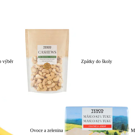
p výběr
Zpátky do školy
Ovoce a zelenina
Ml