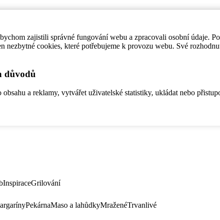
ychom zajistili správné fungování webu a zpracovali osobní údaje. P
en nezbytné cookies, které potřebujeme k provozu webu. Své rozhodnu
ch důvodů
bsahu a reklamy, vytvářet uživatelské statistiky, ukládat nebo přistup
b
Inspirace
Grilování
argaríny
Pekárna
Maso a lahůdky
Mražené
Trvanlivé