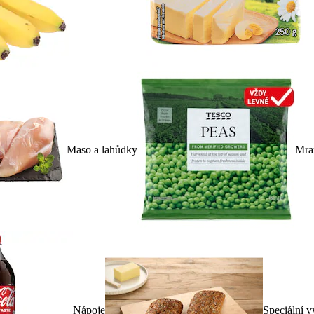
Maso a lahůdky
Mra
Nápoje
Speciální v