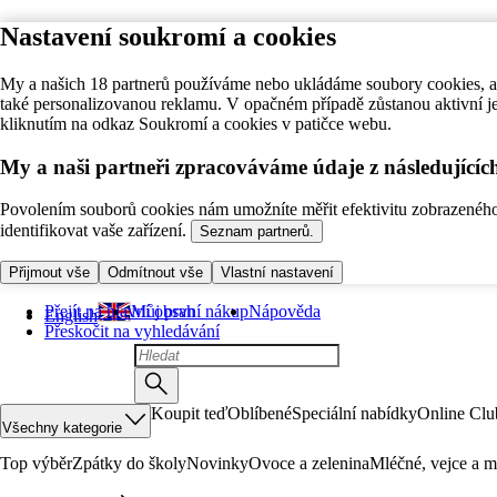
Nastavení soukromí a cookies
My a našich 18 partnerů používáme nebo ukládáme soubory cookies, ab
také personalizovanou reklamu. V opačném případě zůstanou aktivní j
kliknutím na odkaz Soukromí a cookies v patičce webu.
My a naši partneři zpracováváme údaje z následující
Povolením souborů cookies nám umožníte měřit efektivitu zobrazeného o
identifikovat vaše zařízení.
Seznam partnerů.
Přijmout vše
Odmítnout vše
Vlastní nastavení
Přejít na hlavní obsah
Můj první nákup
Nápověda
English
Přeskočit na vyhledávání
Koupit teď
Oblíbené
Speciální nabídky
Online Clu
Všechny kategorie
Top výběr
Zpátky do školy
Novinky
Ovoce a zelenina
Mléčné, vejce a m