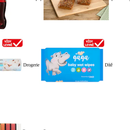
Drogerie
Dítě