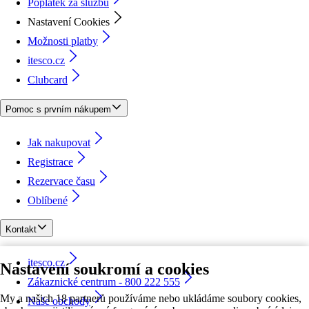
Poplatek za službu
Nastavení Cookies
Možnosti platby
itesco.cz
Clubcard
Pomoc s prvním nákupem
Jak nakupovat
Registrace
Rezervace času
Oblíbené
Kontakt
itesco.cz
Nastavení soukromí a cookies
Zákaznické centrum - 800 222 555
My a našich 18 partnerů používáme nebo ukládáme soubory cookies,
Naše obchody