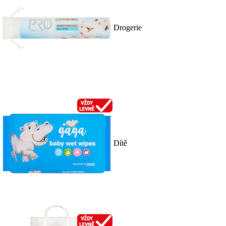
Drogerie
Dítě