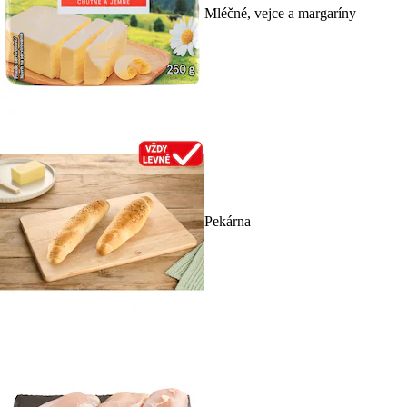
Mléčné, vejce a margaríny
Pekárna