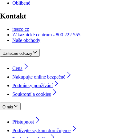
Oblíbené
Kontakt
itesco.cz
Zákaznické centrum - 800 222 555
Naše obchody
Užitečné odkazy
Cena
Nakupujte online bezpečně
Podmínky používání
Soukromí a cookies
O nás
Přístupnost
Podívejte se, kam doručujeme