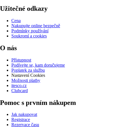
Užitečné odkazy
Cena
Nakupujte online bezpečně
Podmínky používání
Soukromí a cookies
O nás
Přístupnost
Podívejte se, kam doručujeme
Poplatek za službu
Nastavení Cookies
Možnosti platby
itesco.cz
Clubcard
Pomoc s prvním nákupem
Jak nakupovat
Registrace
Rezervace času