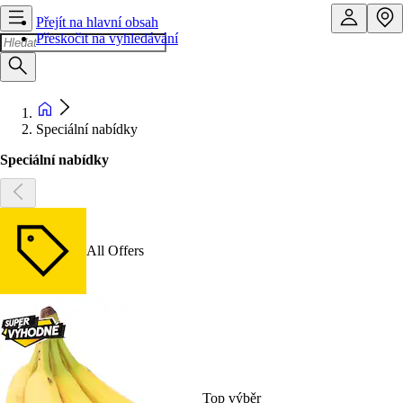
Přejít na hlavní obsah
Přeskočit na vyhledávání
Speciální nabídky
Speciální nabídky
All Offers
Top výběr