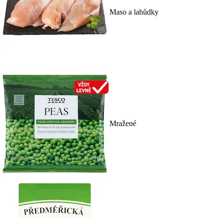
Maso a lahůdky
Mražené