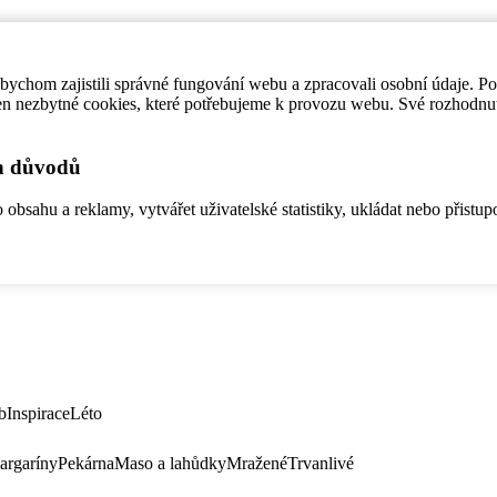
ychom zajistili správné fungování webu a zpracovali osobní údaje. P
en nezbytné cookies, které potřebujeme k provozu webu. Své rozhodnu
ch důvodů
bsahu a reklamy, vytvářet uživatelské statistiky, ukládat nebo přistup
b
Inspirace
Léto
argaríny
Pekárna
Maso a lahůdky
Mražené
Trvanlivé