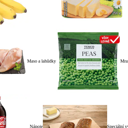
Maso a lahůdky
Mra
Nápoje
Speciální v