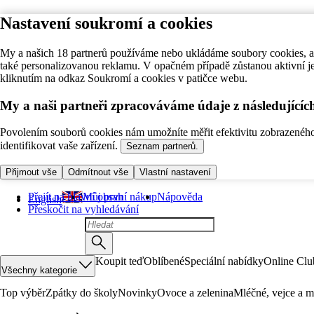
Nastavení soukromí a cookies
My a našich 18 partnerů používáme nebo ukládáme soubory cookies, ab
také personalizovanou reklamu. V opačném případě zůstanou aktivní j
kliknutím na odkaz Soukromí a cookies v patičce webu.
My a naši partneři zpracováváme údaje z následující
Povolením souborů cookies nám umožníte měřit efektivitu zobrazeného o
identifikovat vaše zařízení.
Seznam partnerů.
Přijmout vše
Odmítnout vše
Vlastní nastavení
Přejít na hlavní obsah
Můj první nákup
Nápověda
English
Přeskočit na vyhledávání
Koupit teď
Oblíbené
Speciální nabídky
Online Clu
Všechny kategorie
Top výběr
Zpátky do školy
Novinky
Ovoce a zelenina
Mléčné, vejce a m