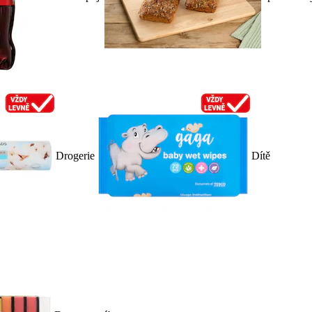
Drogerie
Dítě