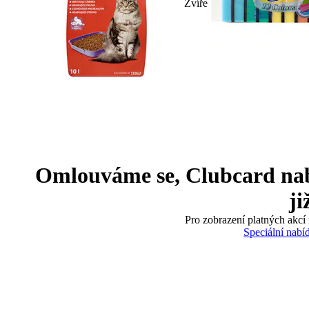
Zvíře
Omlouváme se, Clubcard nabíd
ji
Pro zobrazení platných akcí 
Speciální nabí