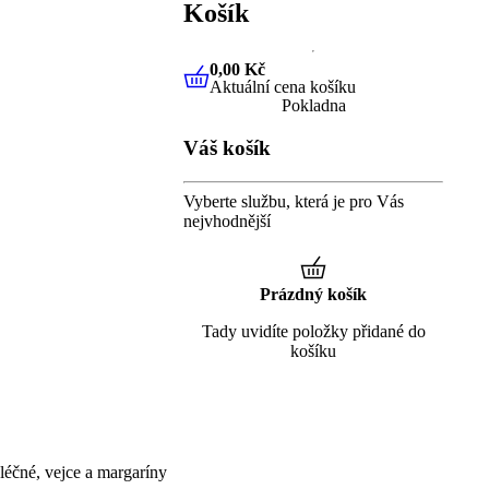
Košík
0,00 Kč
Aktuální cena košíku
0,00 Kč
Aktuální cena košíku
Pokladna
Váš košík
Vyberte službu, která je pro Vás
nejvhodnější
Prázdný košík
Tady uvidíte položky přidané do
košíku
éčné, vejce a margaríny