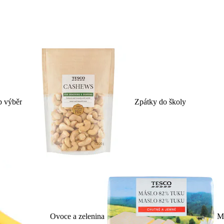
p výběr
Zpátky do školy
Ovoce a zelenina
Ml