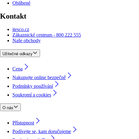
Oblíbené
Kontakt
itesco.cz
Zákaznické centrum - 800 222 555
Naše obchody
Užitečné odkazy
Cena
Nakupujte online bezpečně
Podmínky používání
Soukromí a cookies
O nás
Přístupnost
Podívejte se, kam doručujeme