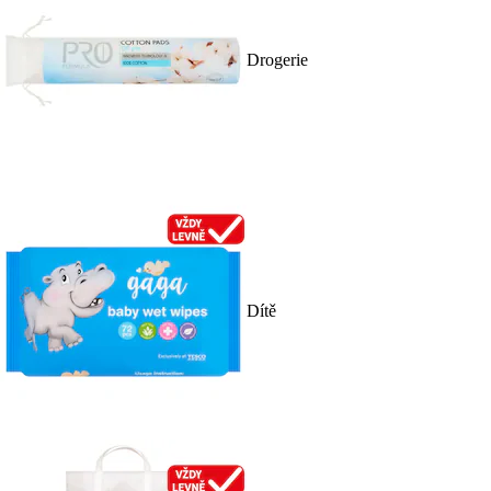
Drogerie
Dítě