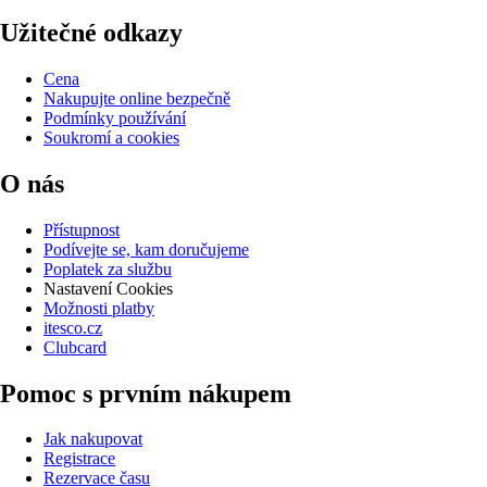
Užitečné odkazy
Cena
Nakupujte online bezpečně
Podmínky používání
Soukromí a cookies
O nás
Přístupnost
Podívejte se, kam doručujeme
Poplatek za službu
Nastavení Cookies
Možnosti platby
itesco.cz
Clubcard
Pomoc s prvním nákupem
Jak nakupovat
Registrace
Rezervace času