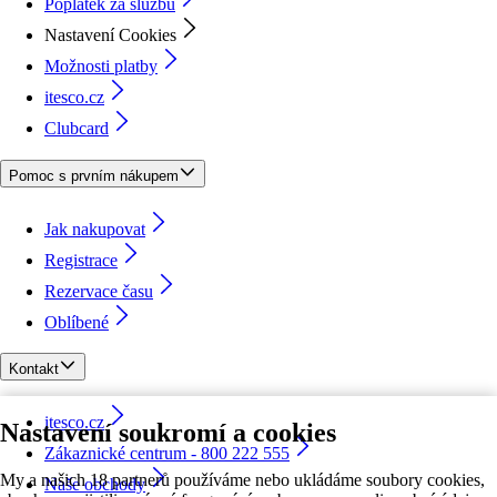
Poplatek za službu
Nastavení Cookies
Možnosti platby
itesco.cz
Clubcard
Pomoc s prvním nákupem
Jak nakupovat
Registrace
Rezervace času
Oblíbené
Kontakt
itesco.cz
Nastavení soukromí a cookies
Zákaznické centrum - 800 222 555
My a našich 18 partnerů používáme nebo ukládáme soubory cookies,
Naše obchody