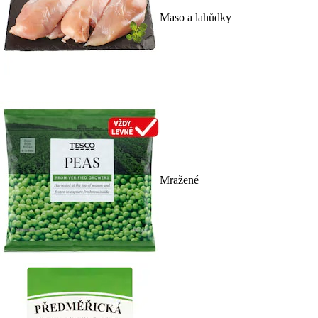
Maso a lahůdky
Mražené