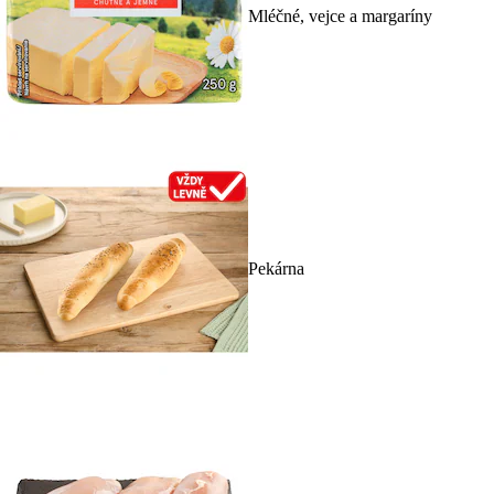
Mléčné, vejce a margaríny
Pekárna