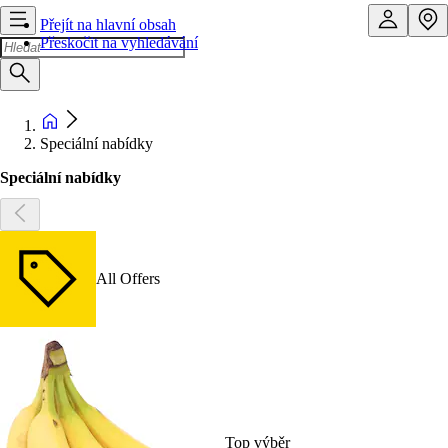
Přejít na hlavní obsah
Přeskočit na vyhledávání
Speciální nabídky
Speciální nabídky
All Offers
Top výběr