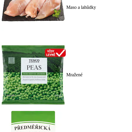
Maso a lahůdky
Mražené