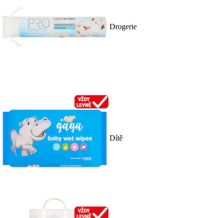
Drogerie
Dítě