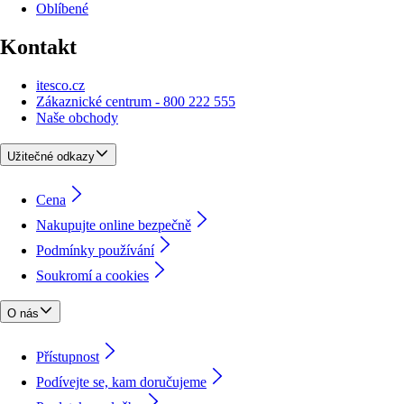
Oblíbené
Kontakt
itesco.cz
Zákaznické centrum - 800 222 555
Naše obchody
Užitečné odkazy
Cena
Nakupujte online bezpečně
Podmínky používání
Soukromí a cookies
O nás
Přístupnost
Podívejte se, kam doručujeme