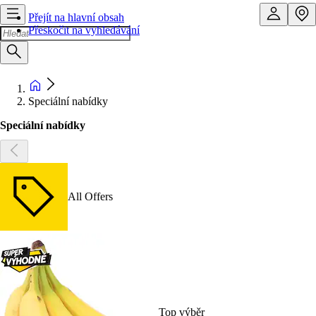
Přejít na hlavní obsah
Přeskočit na vyhledávání
Speciální nabídky
Speciální nabídky
All Offers
Top výběr