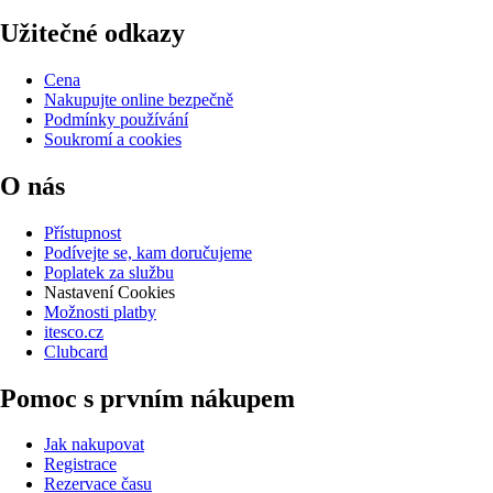
Užitečné odkazy
Cena
Nakupujte online bezpečně
Podmínky používání
Soukromí a cookies
O nás
Přístupnost
Podívejte se, kam doručujeme
Poplatek za službu
Nastavení Cookies
Možnosti platby
itesco.cz
Clubcard
Pomoc s prvním nákupem
Jak nakupovat
Registrace
Rezervace času