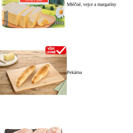
Mléčné, vejce a margaríny
Pekárna