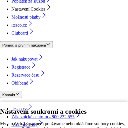
Poplatek za službu
Nastavení Cookies
Možnosti platby
itesco.cz
Clubcard
Pomoc s prvním nákupem
Jak nakupovat
Registrace
Rezervace času
Oblíbené
Kontakt
itesco.cz
Nastavení soukromí a cookies
Zákaznické centrum - 800 222 555
My a našich 18 partnerů používáme nebo ukládáme soubory cookies,
Naše obchody