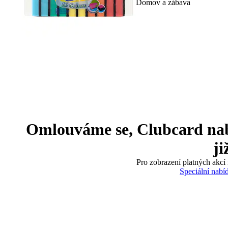
Domov a zábava
Omlouváme se, Clubcard nabíd
ji
Pro zobrazení platných akcí 
Speciální nabí