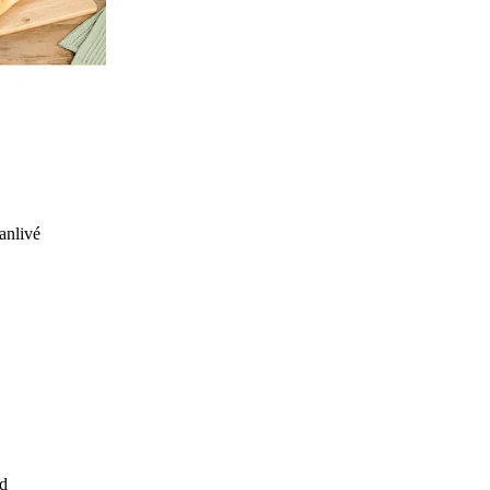
anlivé
d