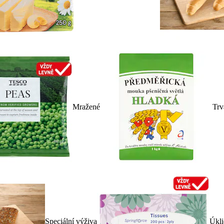
Mražené
Trv
Speciální výživa
Úkli