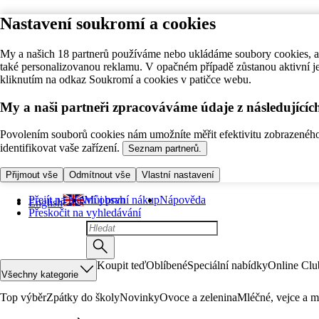
Nastavení soukromí a cookies
My a našich 18 partnerů používáme nebo ukládáme soubory cookies, ab
také personalizovanou reklamu. V opačném případě zůstanou aktivní j
kliknutím na odkaz Soukromí a cookies v patičce webu.
My a naši partneři zpracováváme údaje z následující
Povolením souborů cookies nám umožníte měřit efektivitu zobrazeného o
identifikovat vaše zařízení.
Seznam partnerů.
Přijmout vše
Odmítnout vše
Vlastní nastavení
Přejít na hlavní obsah
Můj první nákup
Nápověda
English
Přeskočit na vyhledávání
Koupit teď
Oblíbené
Speciální nabídky
Online Clu
Všechny kategorie
Top výběr
Zpátky do školy
Novinky
Ovoce a zelenina
Mléčné, vejce a m