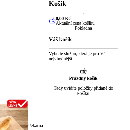
Košík
0,00 Kč
Aktuální cena košíku
0,00 Kč
Aktuální cena košíku
Pokladna
Váš košík
Vyberte službu, která je pro Vás
nejvhodnější
Prázdný košík
Tady uvidíte položky přidané do
košíku
Pekárna