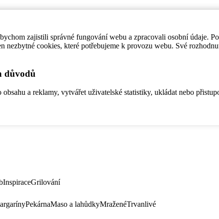
ychom zajistili správné fungování webu a zpracovali osobní údaje. P
en nezbytné cookies, které potřebujeme k provozu webu. Své rozhodnu
ch důvodů
bsahu a reklamy, vytvářet uživatelské statistiky, ukládat nebo přistup
b
Inspirace
Grilování
argaríny
Pekárna
Maso a lahůdky
Mražené
Trvanlivé