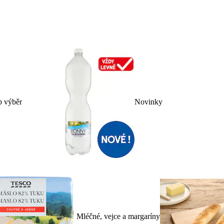
p výběr
Novinky
Mléčné, vejce a margaríny