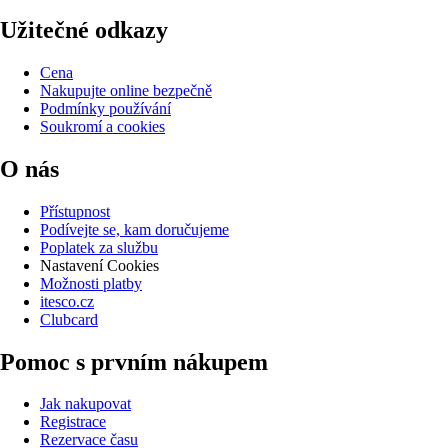
Užitečné odkazy
Cena
Nakupujte online bezpečně
Podmínky používání
Soukromí a cookies
O nás
Přístupnost
Podívejte se, kam doručujeme
Poplatek za službu
Nastavení Cookies
Možnosti platby
itesco.cz
Clubcard
Pomoc s prvním nákupem
Jak nakupovat
Registrace
Rezervace času