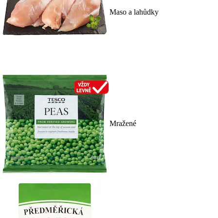
Maso a lahůdky
Mražené