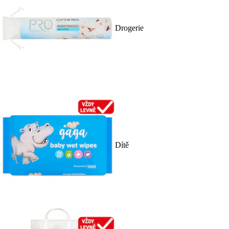
Drogerie
Dítě