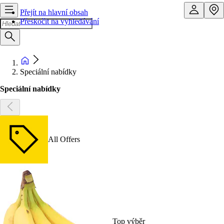
Přejít na hlavní obsah
Přeskočit na vyhledávání
Speciální nabídky
Speciální nabídky
All Offers
Top výběr