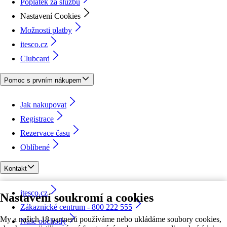
Poplatek za službu
Nastavení Cookies
Možnosti platby
itesco.cz
Clubcard
Pomoc s prvním nákupem
Jak nakupovat
Registrace
Rezervace času
Oblíbené
Kontakt
itesco.cz
Nastavení soukromí a cookies
Zákaznické centrum - 800 222 555
My a našich 18 partnerů používáme nebo ukládáme soubory cookies,
Naše obchody