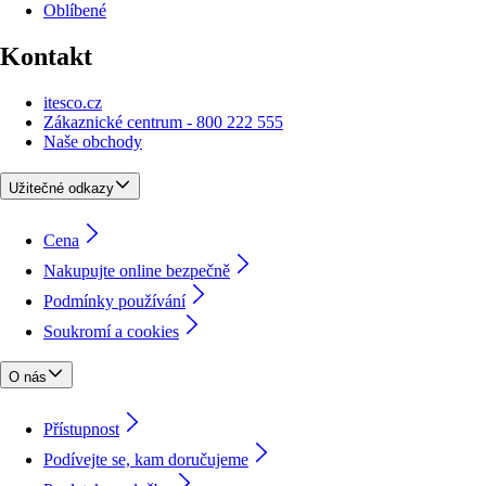
Oblíbené
Kontakt
itesco.cz
Zákaznické centrum - 800 222 555
Naše obchody
Užitečné odkazy
Cena
Nakupujte online bezpečně
Podmínky používání
Soukromí a cookies
O nás
Přístupnost
Podívejte se, kam doručujeme