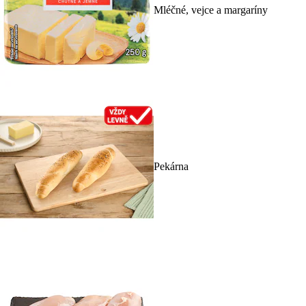
Mléčné, vejce a margaríny
Pekárna