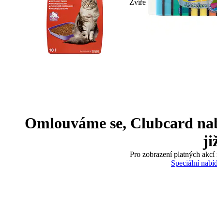
Zvíře
Omlouváme se, Clubcard nabíd
ji
Pro zobrazení platných akcí 
Speciální nabí