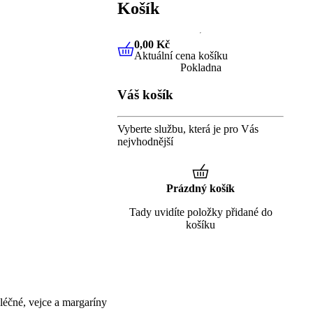
Košík
0,00 Kč
Aktuální cena košíku
0,00 Kč
Aktuální cena košíku
Pokladna
Váš košík
Vyberte službu, která je pro Vás
nejvhodnější
Prázdný košík
Tady uvidíte položky přidané do
košíku
éčné, vejce a margaríny