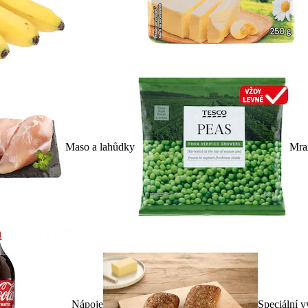
Maso a lahůdky
Mra
Nápoje
Speciální v