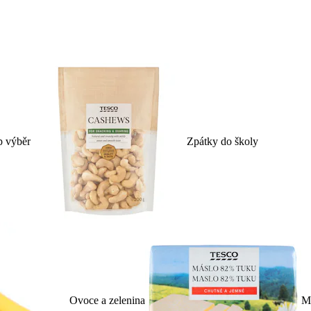
p výběr
Zpátky do školy
Ovoce a zelenina
Ml