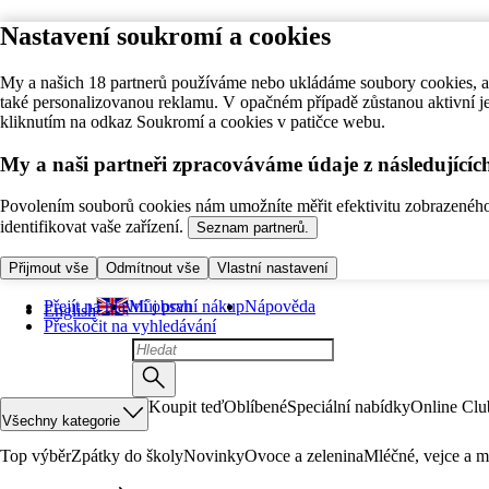
Nastavení soukromí a cookies
My a našich 18 partnerů používáme nebo ukládáme soubory cookies, ab
také personalizovanou reklamu. V opačném případě zůstanou aktivní j
kliknutím na odkaz Soukromí a cookies v patičce webu.
My a naši partneři zpracováváme údaje z následující
Povolením souborů cookies nám umožníte měřit efektivitu zobrazeného o
identifikovat vaše zařízení.
Seznam partnerů.
Přijmout vše
Odmítnout vše
Vlastní nastavení
Přejít na hlavní obsah
Můj první nákup
Nápověda
English
Přeskočit na vyhledávání
Koupit teď
Oblíbené
Speciální nabídky
Online Clu
Všechny kategorie
Top výběr
Zpátky do školy
Novinky
Ovoce a zelenina
Mléčné, vejce a m