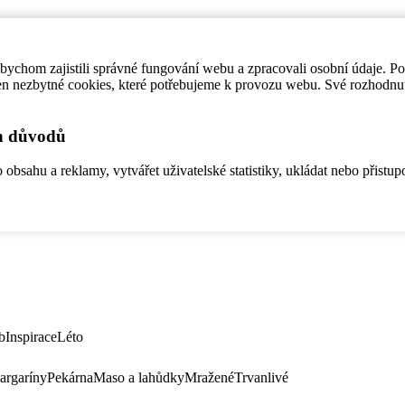
ychom zajistili správné fungování webu a zpracovali osobní údaje. P
en nezbytné cookies, které potřebujeme k provozu webu. Své rozhodnu
ch důvodů
bsahu a reklamy, vytvářet uživatelské statistiky, ukládat nebo přistup
b
Inspirace
Léto
argaríny
Pekárna
Maso a lahůdky
Mražené
Trvanlivé