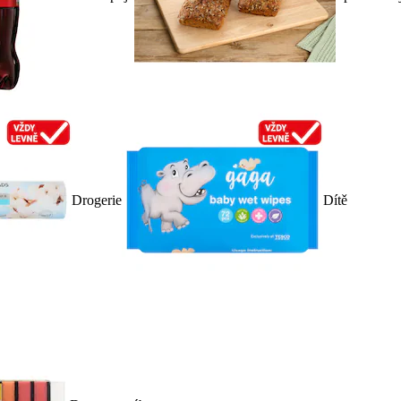
Drogerie
Dítě