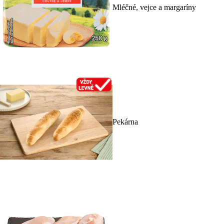
Mléčné, vejce a margaríny
Pekárna