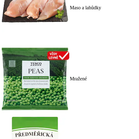
Maso a lahůdky
Mražené