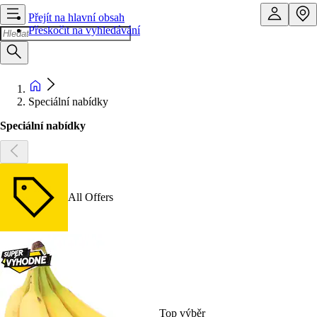
Přejít na hlavní obsah
Přeskočit na vyhledávání
Speciální nabídky
Speciální nabídky
All Offers
Top výběr