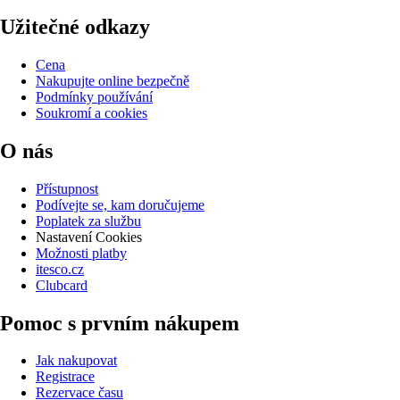
Užitečné odkazy
Cena
Nakupujte online bezpečně
Podmínky používání
Soukromí a cookies
O nás
Přístupnost
Podívejte se, kam doručujeme
Poplatek za službu
Nastavení Cookies
Možnosti platby
itesco.cz
Clubcard
Pomoc s prvním nákupem
Jak nakupovat
Registrace
Rezervace času