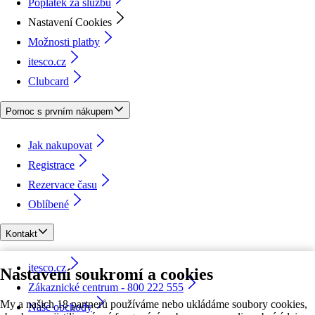
Poplatek za službu
Nastavení Cookies
Možnosti platby
itesco.cz
Clubcard
Pomoc s prvním nákupem
Jak nakupovat
Registrace
Rezervace času
Oblíbené
Kontakt
itesco.cz
Nastavení soukromí a cookies
Zákaznické centrum - 800 222 555
My a našich 18 partnerů používáme nebo ukládáme soubory cookies,
Naše obchody