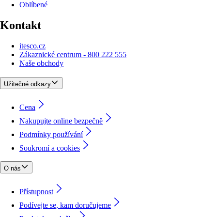
Oblíbené
Kontakt
itesco.cz
Zákaznické centrum - 800 222 555
Naše obchody
Užitečné odkazy
Cena
Nakupujte online bezpečně
Podmínky používání
Soukromí a cookies
O nás
Přístupnost
Podívejte se, kam doručujeme