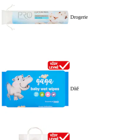
Drogerie
Dítě