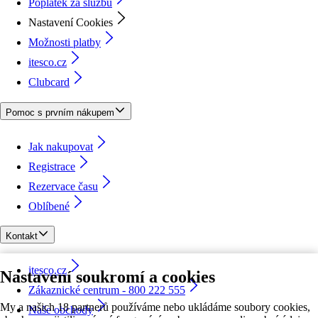
Poplatek za službu
Nastavení Cookies
Možnosti platby
itesco.cz
Clubcard
Pomoc s prvním nákupem
Jak nakupovat
Registrace
Rezervace času
Oblíbené
Kontakt
itesco.cz
Nastavení soukromí a cookies
Zákaznické centrum - 800 222 555
My a našich 18 partnerů používáme nebo ukládáme soubory cookies,
Naše obchody