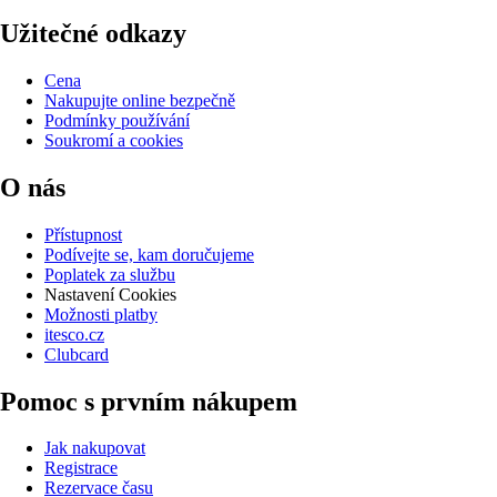
Užitečné odkazy
Cena
Nakupujte online bezpečně
Podmínky používání
Soukromí a cookies
O nás
Přístupnost
Podívejte se, kam doručujeme
Poplatek za službu
Nastavení Cookies
Možnosti platby
itesco.cz
Clubcard
Pomoc s prvním nákupem
Jak nakupovat
Registrace
Rezervace času