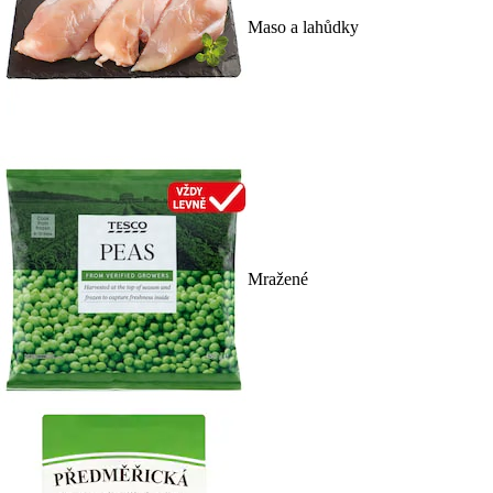
Maso a lahůdky
Mražené