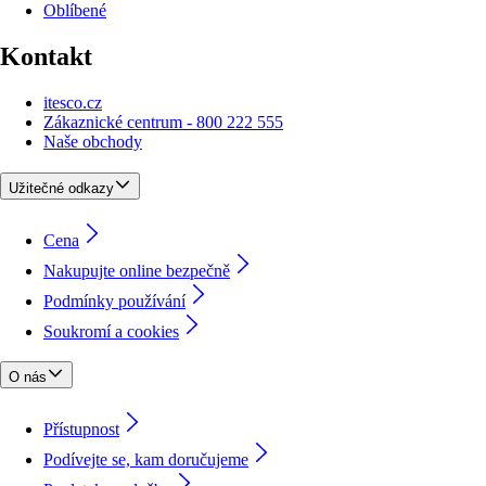
Oblíbené
Kontakt
itesco.cz
Zákaznické centrum - 800 222 555
Naše obchody
Užitečné odkazy
Cena
Nakupujte online bezpečně
Podmínky používání
Soukromí a cookies
O nás
Přístupnost
Podívejte se, kam doručujeme