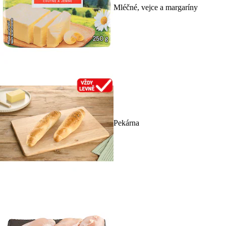
Mléčné, vejce a margaríny
Pekárna