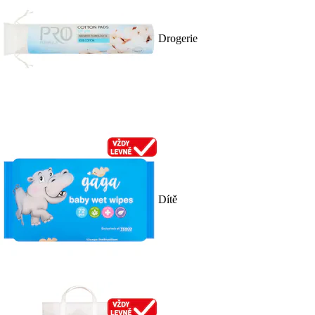
Drogerie
Dítě