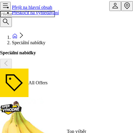
Přejít na hlavní obsah
Přeskočit na vyhledávání
Speciální nabídky
Speciální nabídky
All Offers
Top výběr