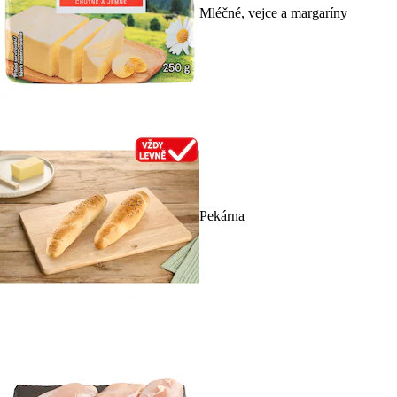
Mléčné, vejce a margaríny
Pekárna