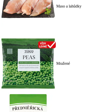
Maso a lahůdky
Mražené