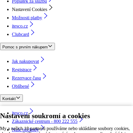
Poplatek za službu
Nastavení Cookies
Možnosti platby
itesco.cz
Clubcard
Pomoc s prvním nákupem
Jak nakupovat
Registrace
Rezervace času
Oblíbené
Kontakt
itesco.cz
Nastavení soukromí a cookies
Zákaznické centrum - 800 222 555
My a našich 18 partnerů používáme nebo ukládáme soubory cookies,
Naše obchody