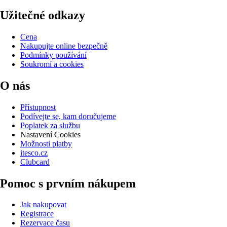
Užitečné odkazy
Cena
Nakupujte online bezpečně
Podmínky používání
Soukromí a cookies
O nás
Přístupnost
Podívejte se, kam doručujeme
Poplatek za službu
Nastavení Cookies
Možnosti platby
itesco.cz
Clubcard
Pomoc s prvním nákupem
Jak nakupovat
Registrace
Rezervace času