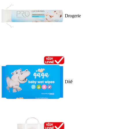
Drogerie
Dítě