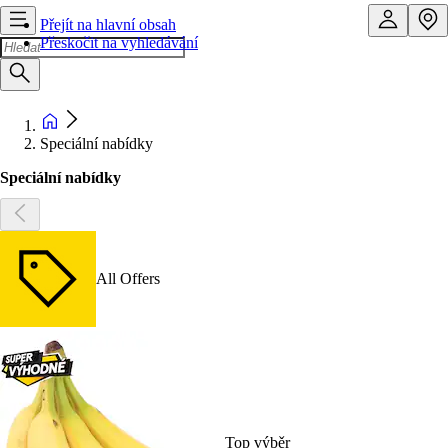
Přejít na hlavní obsah
Přeskočit na vyhledávání
Speciální nabídky
Speciální nabídky
All Offers
Top výběr