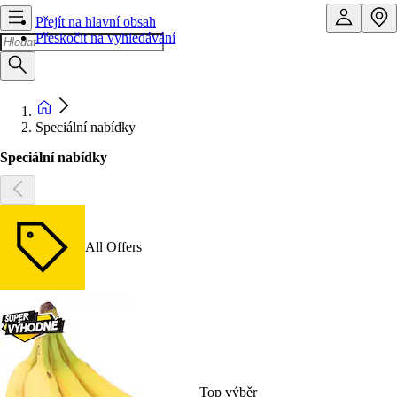
Přejít na hlavní obsah
Přeskočit na vyhledávání
Speciální nabídky
Speciální nabídky
All Offers
Top výběr