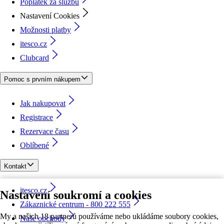
Poplatek za službu
Nastavení Cookies
Možnosti platby
itesco.cz
Clubcard
Pomoc s prvním nákupem
Jak nakupovat
Registrace
Rezervace času
Oblíbené
Kontakt
itesco.cz
Nastavení soukromí a cookies
Zákaznické centrum - 800 222 555
My a našich 18 partnerů používáme nebo ukládáme soubory cookies,
Naše obchody