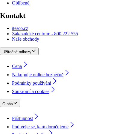
Oblíbené
Kontakt
itesco.cz
Zákaznické centrum - 800 222 555
Naše obchody
Užitečné odkazy
Cena
Nakupujte online bezpečně
Podmínky používání
Soukromí a cookies
O nás
Přístupnost
Podívejte se, kam doručujeme