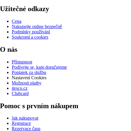
Užitečné odkazy
Cena
Nakupujte online bezpečně
Podmínky používání
Soukromí a cookies
O nás
Přístupnost
Podívejte se, kam doručujeme
Poplatek za službu
Nastavení Cookies
Možnosti platby
itesco.cz
Clubcard
Pomoc s prvním nákupem
Jak nakupovat
Registrace
Rezervace času