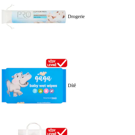
Drogerie
Dítě