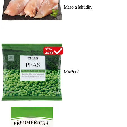
Maso a lahůdky
Mražené