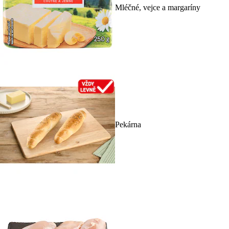
Mléčné, vejce a margaríny
Pekárna