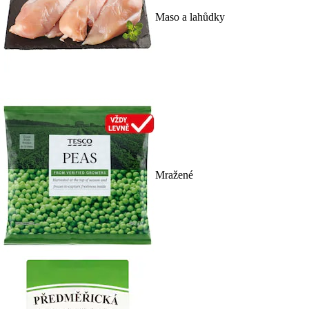
Maso a lahůdky
Mražené