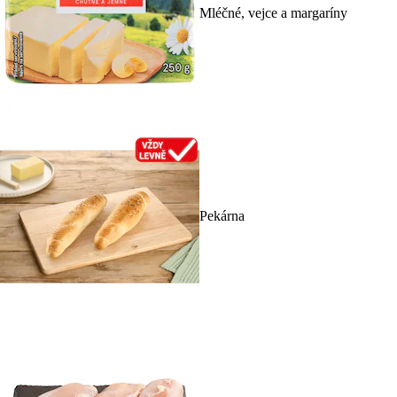
Mléčné, vejce a margaríny
Pekárna