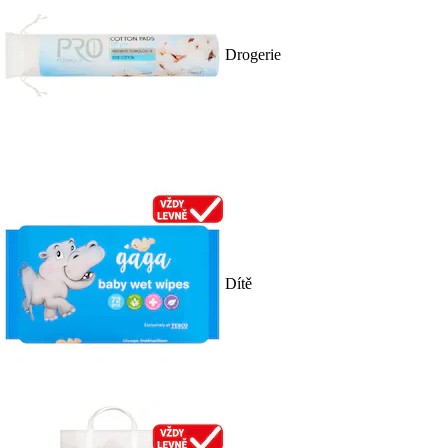
Drogerie
Dítě