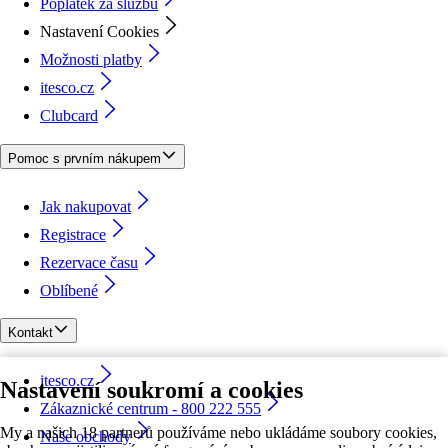
Poplatek za službu
Nastavení Cookies
Možnosti platby
itesco.cz
Clubcard
Pomoc s prvním nákupem
Jak nakupovat
Registrace
Rezervace času
Oblíbené
Kontakt
itesco.cz
Nastavení soukromí a cookies
Zákaznické centrum - 800 222 555
My a našich 18 partnerů používáme nebo ukládáme soubory cookies,
Naše obchody