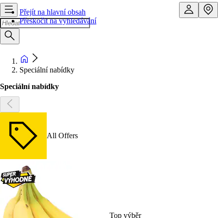
Přejít na hlavní obsah
Přeskočit na vyhledávání
Speciální nabídky
Speciální nabídky
All Offers
Top výběr