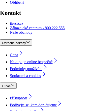
Oblíbené
Kontakt
itesco.cz
Zákaznické centrum - 800 222 555
Naše obchody
Užitečné odkazy
Cena
Nakupujte online bezpečně
Podmínky používání
Soukromí a cookies
O nás
Přístupnost
Podívejte se, kam doručujeme