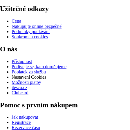
Užitečné odkazy
Cena
Nakupujte online bezpečně
Podmínky používání
Soukromí a cookies
O nás
Přístupnost
Podívejte se, kam doručujeme
Poplatek za službu
Nastavení Cookies
Možnosti platby
itesco.cz
Clubcard
Pomoc s prvním nákupem
Jak nakupovat
Registrace
Rezervace času