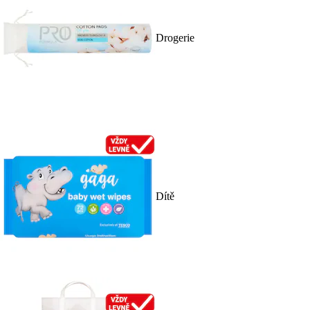
Drogerie
Dítě