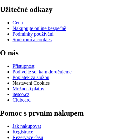
Užitečné odkazy
Cena
Nakupujte online bezpečně
Podmínky používání
Soukromí a cookies
O nás
Přístupnost
Podívejte se, kam doručujeme
Poplatek za službu
Nastavení Cookies
Možnosti platby
itesco.cz
Clubcard
Pomoc s prvním nákupem
Jak nakupovat
Registrace
Rezervace času