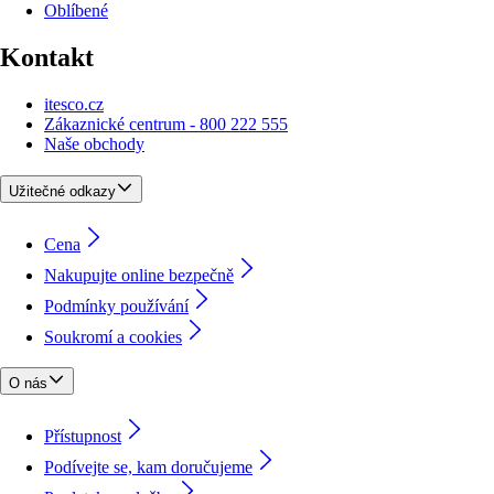
Oblíbené
Kontakt
itesco.cz
Zákaznické centrum - 800 222 555
Naše obchody
Užitečné odkazy
Cena
Nakupujte online bezpečně
Podmínky používání
Soukromí a cookies
O nás
Přístupnost
Podívejte se, kam doručujeme