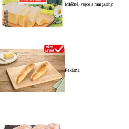
Mléčné, vejce a margaríny
Pekárna