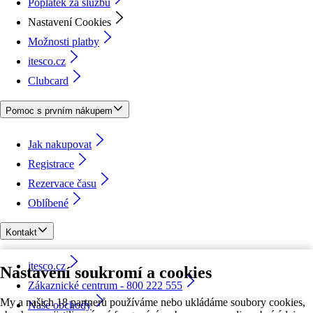
Poplatek za službu
Nastavení Cookies
Možnosti platby
itesco.cz
Clubcard
Pomoc s prvním nákupem
Jak nakupovat
Registrace
Rezervace času
Oblíbené
Kontakt
itesco.cz
Nastavení soukromí a cookies
Zákaznické centrum - 800 222 555
My a našich 18 partnerů používáme nebo ukládáme soubory cookies,
Naše obchody