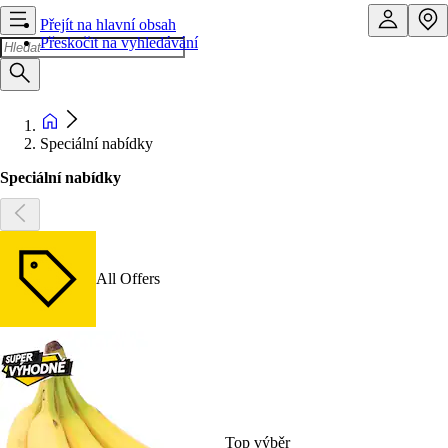
Přejít na hlavní obsah
Přeskočit na vyhledávání
Speciální nabídky
Speciální nabídky
All Offers
Top výběr