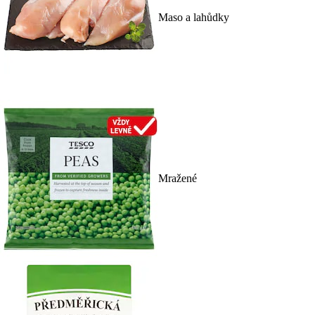
Maso a lahůdky
Mražené