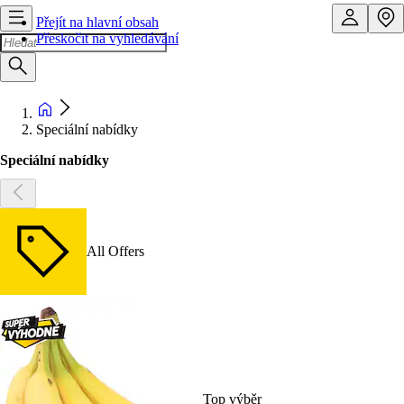
Přejít na hlavní obsah
Přeskočit na vyhledávání
Speciální nabídky
Speciální nabídky
All Offers
Top výběr