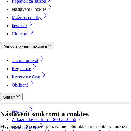
Poplatek za službu
Nastavení Cookies
Možnosti platby
itesco.cz
Clubcard
Pomoc s prvním nákupem
Jak nakupovat
Registrace
Rezervace času
Oblíbené
Kontakt
itesco.cz
Nastavení soukromí a cookies
Zákaznické centrum - 800 222 555
My a našich 18 partnerů používáme nebo ukládáme soubory cookies,
Naše obchody