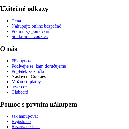
Užitečné odkazy
Cena
Nakupujte online bezpečně
Podmínky používání
Soukromí a cookies
O nás
Přístupnost
Podívejte se, kam doručujeme
Poplatek za službu
Nastavení Cookies
Možnosti platby
itesco.cz
Clubcard
Pomoc s prvním nákupem
Jak nakupovat
Registrace
Rezervace času