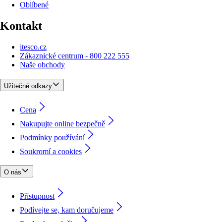
Oblíbené
Kontakt
itesco.cz
Zákaznické centrum - 800 222 555
Naše obchody
Užitečné odkazy
Cena
Nakupujte online bezpečně
Podmínky používání
Soukromí a cookies
O nás
Přístupnost
Podívejte se, kam doručujeme