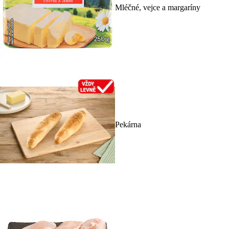
Mléčné, vejce a margaríny
Pekárna