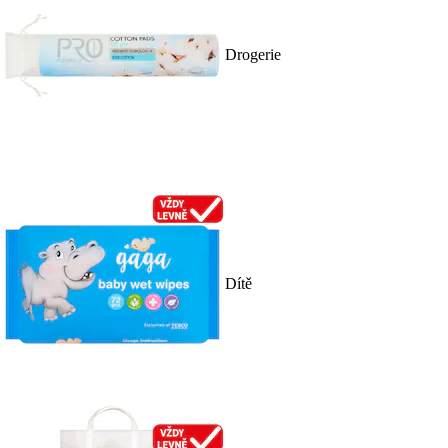
Drogerie
Dítě