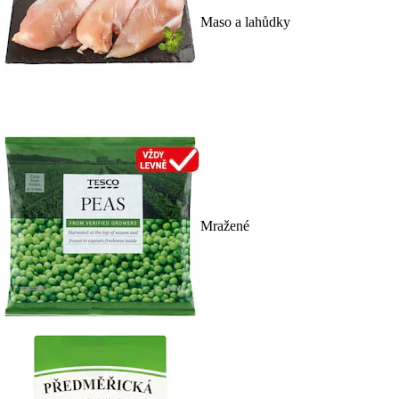
Maso a lahůdky
Mražené