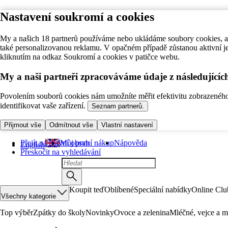
Nastavení soukromí a cookies
My a našich 18 partnerů používáme nebo ukládáme soubory cookies, ab
také personalizovanou reklamu. V opačném případě zůstanou aktivní j
kliknutím na odkaz Soukromí a cookies v patičce webu.
My a naši partneři zpracováváme údaje z následující
Povolením souborů cookies nám umožníte měřit efektivitu zobrazeného o
identifikovat vaše zařízení.
Seznam partnerů.
Přijmout vše
Odmítnout vše
Vlastní nastavení
Přejít na hlavní obsah
Můj první nákup
Nápověda
English
Přeskočit na vyhledávání
Koupit teď
Oblíbené
Speciální nabídky
Online Clu
Všechny kategorie
Top výběr
Zpátky do školy
Novinky
Ovoce a zelenina
Mléčné, vejce a m