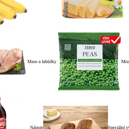
Maso a lahůdky
Mra
Nápoje
Speciální v