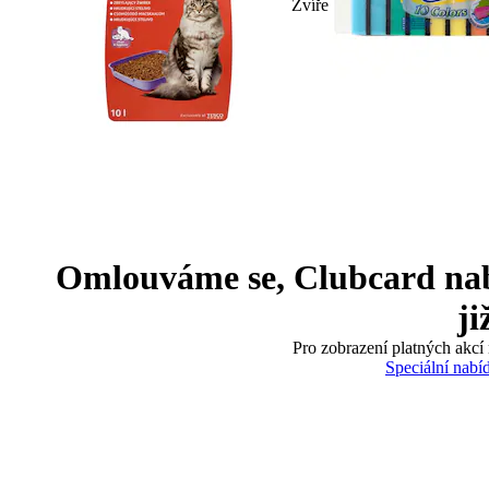
Zvíře
Omlouváme se, Clubcard nabíd
ji
Pro zobrazení platných akcí 
Speciální nabí