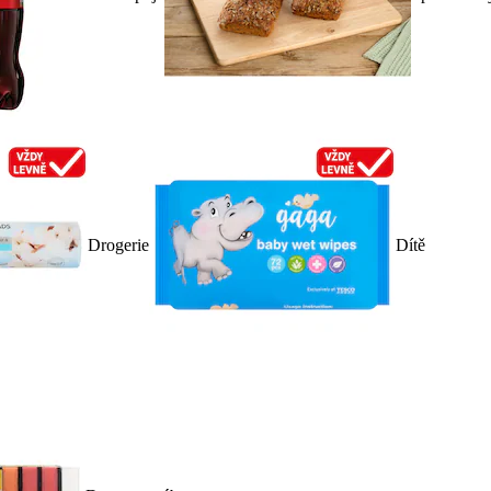
Drogerie
Dítě