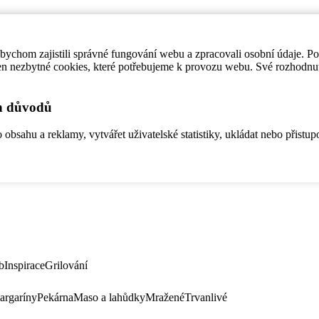
ychom zajistili správné fungování webu a zpracovali osobní údaje. P
en nezbytné cookies, které potřebujeme k provozu webu. Své rozhodnu
ch důvodů
bsahu a reklamy, vytvářet uživatelské statistiky, ukládat nebo přistup
b
Inspirace
Grilování
argaríny
Pekárna
Maso a lahůdky
Mražené
Trvanlivé