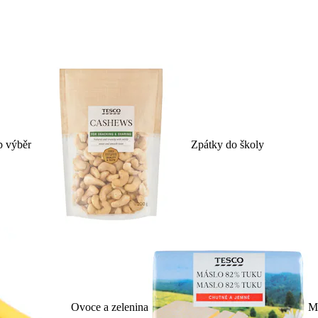
p výběr
Zpátky do školy
Ovoce a zelenina
Ml