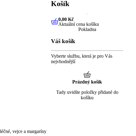
Košík
0,00 Kč
Aktuální cena košíku
0,00 Kč
Aktuální cena košíku
Pokladna
Váš košík
Vyberte službu, která je pro Vás
nejvhodnější
Prázdný košík
Tady uvidíte položky přidané do
košíku
éčné, vejce a margaríny