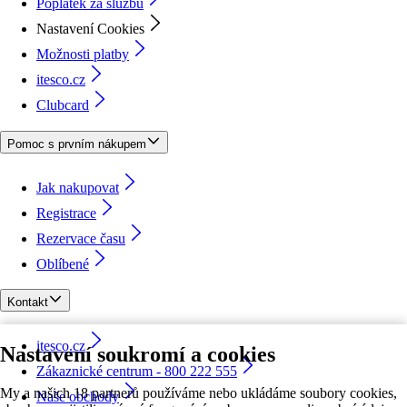
Poplatek za službu
Nastavení Cookies
Možnosti platby
itesco.cz
Clubcard
Pomoc s prvním nákupem
Jak nakupovat
Registrace
Rezervace času
Oblíbené
Kontakt
itesco.cz
Nastavení soukromí a cookies
Zákaznické centrum - 800 222 555
My a našich 18 partnerů používáme nebo ukládáme soubory cookies,
Naše obchody