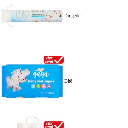
Drogerie
Dítě