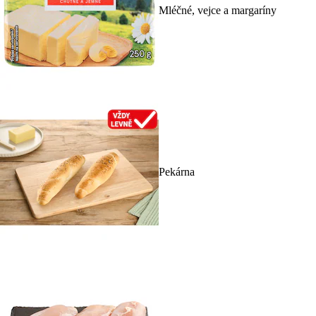
Mléčné, vejce a margaríny
Pekárna