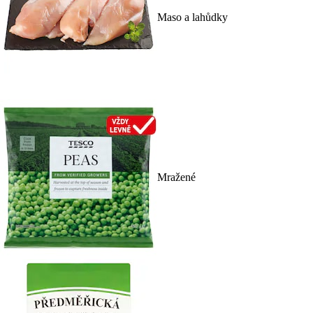
Maso a lahůdky
Mražené