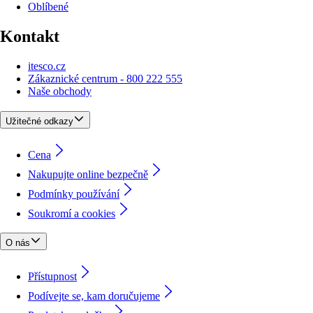
Oblíbené
Kontakt
itesco.cz
Zákaznické centrum - 800 222 555
Naše obchody
Užitečné odkazy
Cena
Nakupujte online bezpečně
Podmínky používání
Soukromí a cookies
O nás
Přístupnost
Podívejte se, kam doručujeme