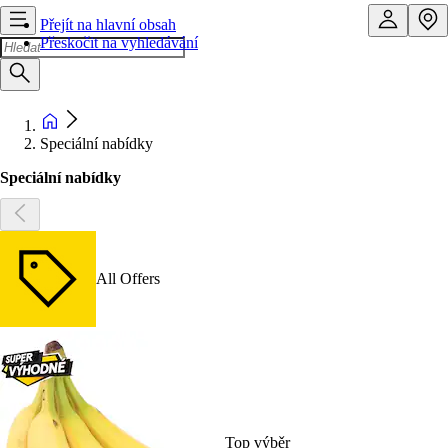
Přejít na hlavní obsah
Přeskočit na vyhledávání
Speciální nabídky
Speciální nabídky
All Offers
Top výběr