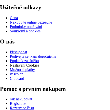
Užitečné odkazy
Cena
Nakupujte online bezpečně
Podmínky používání
Soukromí a cookies
O nás
Přístupnost
Podívejte se, kam doručujeme
Poplatek za službu
Nastavení Cookies
Možnosti platby
itesco.cz
Clubcard
Pomoc s prvním nákupem
Jak nakupovat
Registrace
Rezervace času