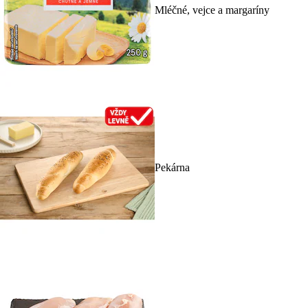
Mléčné, vejce a margaríny
Pekárna