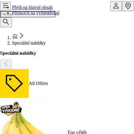
Přejít na hlavní obsah
Přeskočit na vyhledávání
Speciální nabídky
Speciální nabídky
All Offers
Top výběr