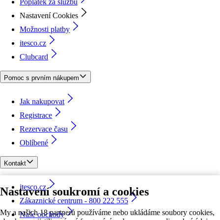
Poplatek za službu
Nastavení Cookies
Možnosti platby
itesco.cz
Clubcard
Pomoc s prvním nákupem
Jak nakupovat
Registrace
Rezervace času
Oblíbené
Kontakt
itesco.cz
Nastavení soukromí a cookies
Zákaznické centrum - 800 222 555
My a našich 18 partnerů používáme nebo ukládáme soubory cookies,
Naše obchody