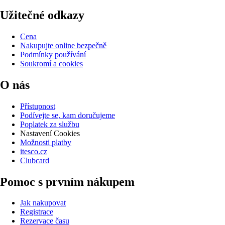
Užitečné odkazy
Cena
Nakupujte online bezpečně
Podmínky používání
Soukromí a cookies
O nás
Přístupnost
Podívejte se, kam doručujeme
Poplatek za službu
Nastavení Cookies
Možnosti platby
itesco.cz
Clubcard
Pomoc s prvním nákupem
Jak nakupovat
Registrace
Rezervace času