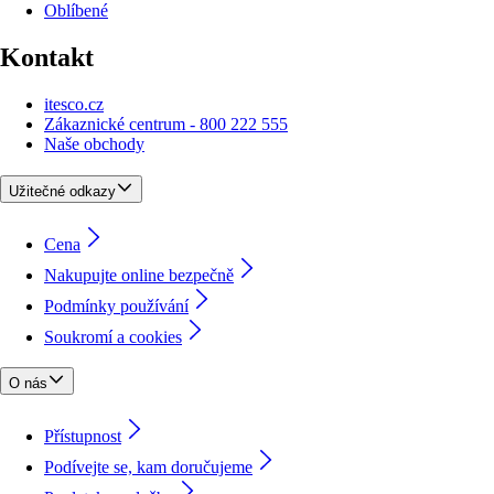
Oblíbené
Kontakt
itesco.cz
Zákaznické centrum - 800 222 555
Naše obchody
Užitečné odkazy
Cena
Nakupujte online bezpečně
Podmínky používání
Soukromí a cookies
O nás
Přístupnost
Podívejte se, kam doručujeme