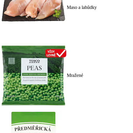
Maso a lahůdky
Mražené