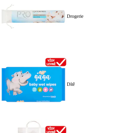
Drogerie
Dítě