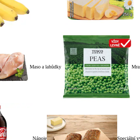
Maso a lahůdky
Mra
Nápoje
Speciální v