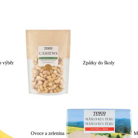
p výběr
Zpátky do školy
Ovoce a zelenina
Ml