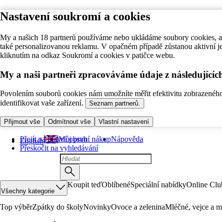
Nastavení soukromí a cookies
My a našich 18 partnerů používáme nebo ukládáme soubory cookies, ab
také personalizovanou reklamu. V opačném případě zůstanou aktivní j
kliknutím na odkaz Soukromí a cookies v patičce webu.
My a naši partneři zpracováváme údaje z následující
Povolením souborů cookies nám umožníte měřit efektivitu zobrazeného o
identifikovat vaše zařízení.
Seznam partnerů.
Přijmout vše
Odmítnout vše
Vlastní nastavení
Přejít na hlavní obsah
Můj první nákup
Nápověda
English
Přeskočit na vyhledávání
Koupit teď
Oblíbené
Speciální nabídky
Online Clu
Všechny kategorie
Top výběr
Zpátky do školy
Novinky
Ovoce a zelenina
Mléčné, vejce a m