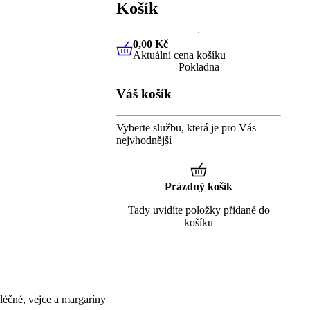
Košík
0,00 Kč
Aktuální cena košíku
0,00 Kč
Aktuální cena košíku
Pokladna
Váš košík
Vyberte službu, která je pro Vás
nejvhodnější
Prázdný košík
Tady uvidíte položky přidané do
košíku
éčné, vejce a margaríny