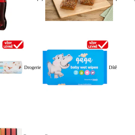
Drogerie
Dítě