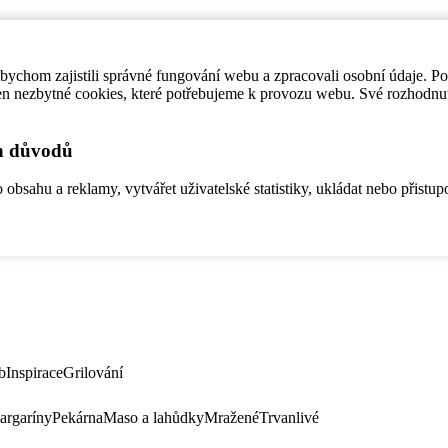
ychom zajistili správné fungování webu a zpracovali osobní údaje. P
en nezbytné cookies, které potřebujeme k provozu webu. Své rozhodnu
ch důvodů
bsahu a reklamy, vytvářet uživatelské statistiky, ukládat nebo přistup
b
Inspirace
Grilování
argaríny
Pekárna
Maso a lahůdky
Mražené
Trvanlivé