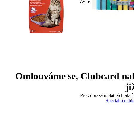
Zvíře
Omlouváme se, Clubcard nabíd
ji
Pro zobrazení platných akcí 
Speciální nabí