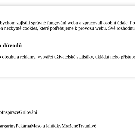
ychom zajistili správné fungování webu a zpracovali osobní údaje. P
en nezbytné cookies, které potřebujeme k provozu webu. Své rozhodnu
ch důvodů
bsahu a reklamy, vytvářet uživatelské statistiky, ukládat nebo přistup
b
Inspirace
Grilování
argaríny
Pekárna
Maso a lahůdky
Mražené
Trvanlivé