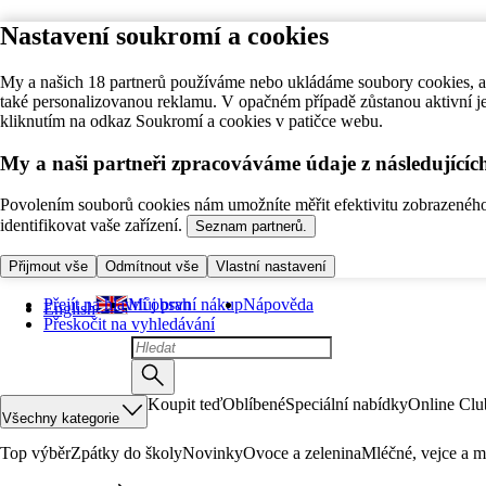
Nastavení soukromí a cookies
My a našich 18 partnerů používáme nebo ukládáme soubory cookies, ab
také personalizovanou reklamu. V opačném případě zůstanou aktivní j
kliknutím na odkaz Soukromí a cookies v patičce webu.
My a naši partneři zpracováváme údaje z následující
Povolením souborů cookies nám umožníte měřit efektivitu zobrazeného o
identifikovat vaše zařízení.
Seznam partnerů.
Přijmout vše
Odmítnout vše
Vlastní nastavení
Přejít na hlavní obsah
Můj první nákup
Nápověda
English
Přeskočit na vyhledávání
Koupit teď
Oblíbené
Speciální nabídky
Online Clu
Všechny kategorie
Top výběr
Zpátky do školy
Novinky
Ovoce a zelenina
Mléčné, vejce a m