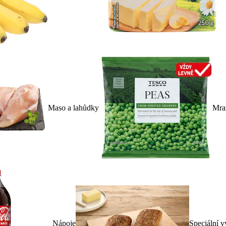
Maso a lahůdky
Mra
Nápoje
Speciální v