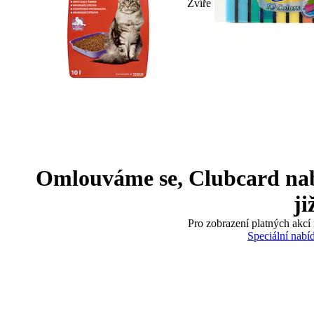
Zvíře
Omlouváme se, Clubcard nabíd
ji
Pro zobrazení platných akcí 
Speciální nabí