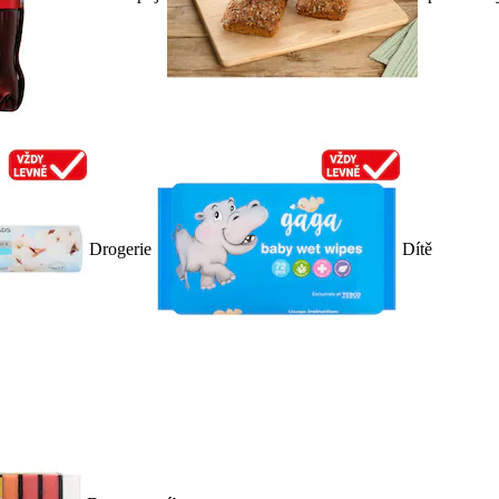
Drogerie
Dítě