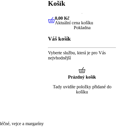
Košík
0,00 Kč
Aktuální cena košíku
0,00 Kč
Aktuální cena košíku
Pokladna
Váš košík
Vyberte službu, která je pro Vás
nejvhodnější
Prázdný košík
Tady uvidíte položky přidané do
košíku
éčné, vejce a margaríny