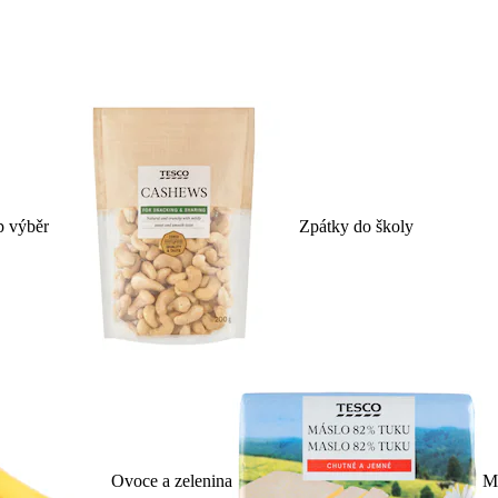
p výběr
Zpátky do školy
Ovoce a zelenina
Ml