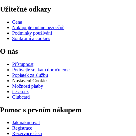
Užitečné odkazy
Cena
Nakupujte online bezpečně
Podmínky používání
Soukromí a cookies
O nás
Přístupnost
Podívejte se, kam doručujeme
Poplatek za službu
Nastavení Cookies
Možnosti platby
itesco.cz
Clubcard
Pomoc s prvním nákupem
Jak nakupovat
Registrace
Rezervace času