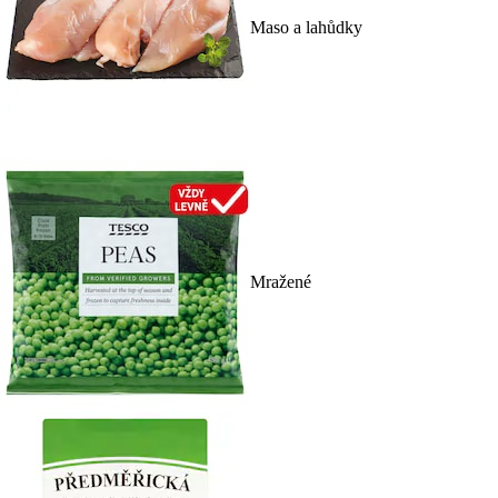
Maso a lahůdky
Mražené