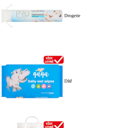
Drogerie
Dítě