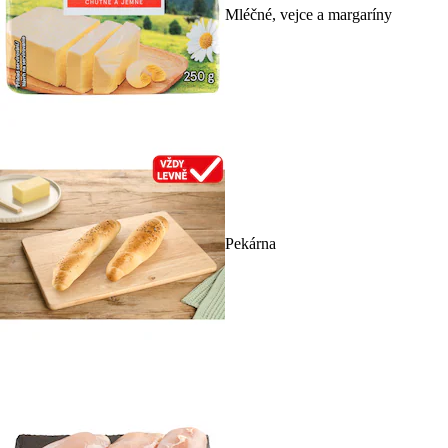
Mléčné, vejce a margaríny
Pekárna