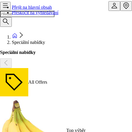
Přejít na hlavní obsah
Přeskočit na vyhledávání
Speciální nabídky
Speciální nabídky
All Offers
Top výběr