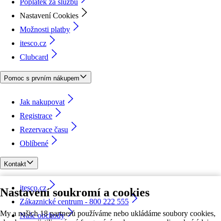
Poplatek za službu
Nastavení Cookies
Možnosti platby
itesco.cz
Clubcard
Pomoc s prvním nákupem
Jak nakupovat
Registrace
Rezervace času
Oblíbené
Kontakt
itesco.cz
Nastavení soukromí a cookies
Zákaznické centrum - 800 222 555
My a našich 18 partnerů používáme nebo ukládáme soubory cookies,
Naše obchody